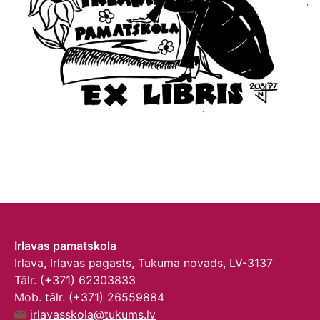
Irlavas pamatskola
Irlava, Irlavas pagasts, Tukuma novads, LV-3137
Tālr. (+371) 62303833
Mob. tālr. (+371) 26559884
irlavasskola@tukums.lv