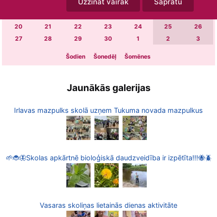
Uzzināt vairāk
Sapratu
6
7
8
9
10
11
12
13
14
15
16
17
18
19
20
21
22
23
24
25
26
27
28
29
30
1
2
3
Šodien
Šonedēļ
Šomēnes
Jaunākās galerijas
Irlavas mazpulks skolā uzņem Tukuma novada mazpulkus
🌱🐞🦋Skolas apkārtnē bioloģiskā daudzveidība ir izpētīta!!!🐝🪲
Vasaras skoliņas lietainās dienas aktivitāte