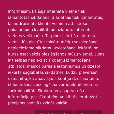
irlavasskola.lv
Informējam, ka šajā interneta vietnē tiek
izmantotas sīkdatnes. Sīkdatnes tiek izmantotas,
Skats :
lai nodrošinātu klientu vēlmēm atbilstošu
pakalpojumu kvalitāti un uzlabotu interneta
Aktuālie
Šodien
Šonedēļ
Šomēnes
vietnes veiktspēju. Turpinot lietot šo interneta
Arhīvs
vietni, Jūs piekrītat minēto mērķu sasniegšanai
nepieciešamo sīkdatņu izvietošanai iekārtā, no
kuras esat veicis pieslēgšanos mūsu vietnei. Jums
ir tiesības nepiekrist sīkdatņu izmantošanai,
atbilstoši mainot pārlūka iestatījumus un dzēšot
iekārtā saglabātās sīkdatnes. Lūdzu pievērsiet
uzmanību, ka atsevišķu sīkdatņu dzēšana un to
izmantošanas aizliegšana var ietekmēt vietnes
funkcionalitāti. Skaidra un visaptveroša
informācija par sīkdatnēm un kāt ās ierobežot ir
P
O
T
C
P
S
Sv
pieejams sadaļā uzzināt vairāk.
30
31
1
2
3
4
5