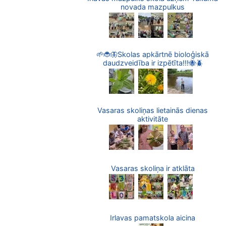
novada mazpulkus
🌱🐞🦋Skolas apkārtnē bioloģiskā
daudzveidība ir izpētīta!!!🐝🪲
Vasaras skoliņas lietainās dienas
aktivitāte
Vasaras skoliņa ir atklāta
Irlavas pamatskola aicina