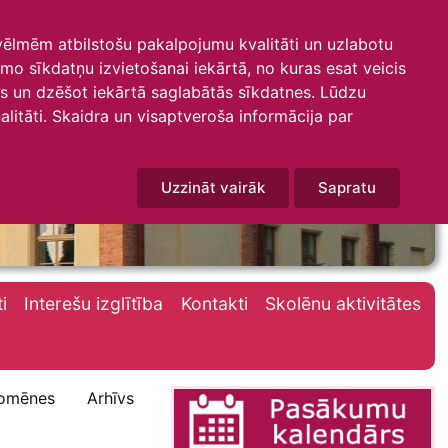
 vēlmēm atbilstošu pakalpojumu kvalitāti un uzlabotu
amo sīkdatņu izvietošanai iekārtā, no kuras esat veicis
mus un dzēšot iekārtā saglabātās sīkdatnes. Lūdzu
litāti. Skaidra un visaptveroša informācija par
Uzzināt vairāk
Sapratu
i
Interešu izglītība
Kontakti
Skolēnu aktivitātes
omēnes
Arhīvs