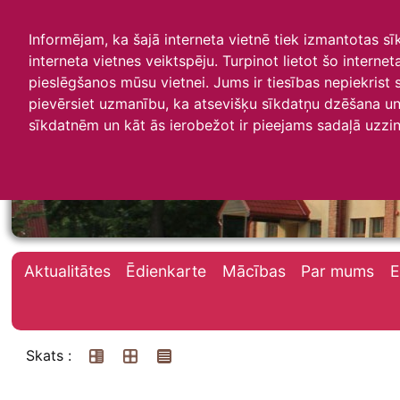
Informējam, ka šajā interneta vietnē tiek izmantotas s
interneta vietnes veiktspēju. Turpinot lietot šo interne
pieslēgšanos mūsu vietnei. Jums ir tiesības nepiekrist
pievērsiet uzmanību, ka atsevišķu sīkdatņu dzēšana un 
Irlavas skola
sīkdatnēm un kāt ās ierobežot ir pieejams sadaļā uzzin
Aktualitātes
Ēdienkarte
Mācības
Par mums
E
Skats :