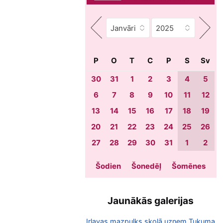
P
O
T
C
P
S
Sv
30
31
1
2
3
4
5
6
7
8
9
10
11
12
13
14
15
16
17
18
19
20
21
22
23
24
25
26
27
28
29
30
31
1
2
Šodien
Šonedēļ
Šomēnes
Jaunākās galerijas
Irlavas mazpulks skolā uzņem Tukuma