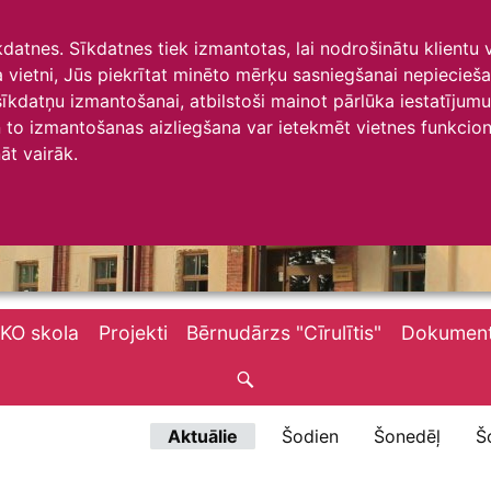
īkdatnes. Sīkdatnes tiek izmantotas, lai nodrošinātu klientu
ta vietni, Jūs piekrītat minēto mērķu sasniegšanai nepiecieš
 sīkdatņu izmantošanai, atbilstoši mainot pārlūka iestatīju
to izmantošanas aizliegšana var ietekmēt vietnes funkciona
āt vairāk.
KO skola
Projekti
Bērnudārzs "Cīrulītis"
Dokument
Aktuālie
Šodien
Šonedēļ
Š