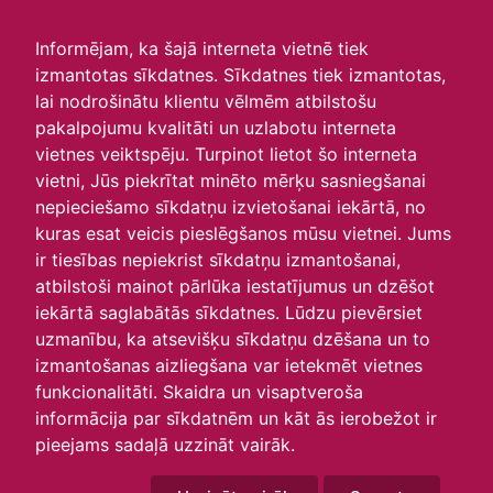
irlavasskola.lv
Informējam, ka šajā interneta vietnē tiek
izmantotas sīkdatnes. Sīkdatnes tiek izmantotas,
Skolotāju saraksts
lai nodrošinātu klientu vēlmēm atbilstošu
pakalpojumu kvalitāti un uzlabotu interneta
10.09.2025
vietnes veiktspēju. Turpinot lietot šo interneta
Skolotāji
vietni, Jūs piekrītat minēto mērķu sasniegšanai
nepieciešamo sīkdatņu izvietošanai iekārtā, no
kuras esat veicis pieslēgšanos mūsu vietnei. Jums
ir tiesības nepiekrist sīkdatņu izmantošanai,
atbilstoši mainot pārlūka iestatījumus un dzēšot
iekārtā saglabātās sīkdatnes. Lūdzu pievērsiet
uzmanību, ka atsevišķu sīkdatņu dzēšana un to
izmantošanas aizliegšana var ietekmēt vietnes
funkcionalitāti. Skaidra un visaptveroša
informācija par sīkdatnēm un kāt ās ierobežot ir
pieejams sadaļā uzzināt vairāk.
P
O
T
C
P
S
Sv
27
28
29
30
31
1
2