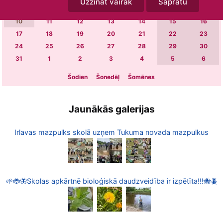
Uzzināt vairāk
Sapratu
3
4
5
6
7
8
9
10
11
12
13
14
15
16
17
18
19
20
21
22
23
24
25
26
27
28
29
30
31
1
2
3
4
5
6
Šodien
Šonedēļ
Šomēnes
Jaunākās galerijas
Irlavas mazpulks skolā uzņem Tukuma novada mazpulkus
🌱🐞🦋Skolas apkārtnē bioloģiskā daudzveidība ir izpētīta!!!🐝🪲