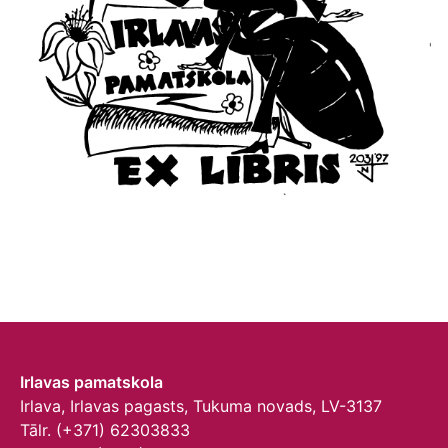
Irlavas pamatskola
Irlava, Irlavas pagasts, Tukuma novads, LV-3137
Tālr. (+371) 62303833