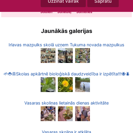
Uzzināt vairāk
Sapratu
31
1
2
3
4
5
6
Šodien
Šonedēļ
Šomēnes
Jaunākās galerijas
Irlavas mazpulks skolā uzņem Tukuma novada mazpulkus
🌱🐞🦋Skolas apkārtnē bioloģiskā daudzveidība ir izpētīta!!!🐝🪲
Vasaras skoliņas lietainās dienas aktivitāte
Vasaras skoliņa ir atklāta