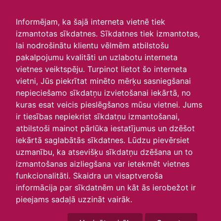
irlavasskola.lv
Informējam, ka šajā interneta vietnē tiek
izmantotas sīkdatnes. Sīkdatnes tiek izmantotas,
lai nodrošinātu klientu vēlmēm atbilstošu
pakalpojumu kvalitāti un uzlabotu interneta
vietnes veiktspēju. Turpinot lietot šo interneta
vietni, Jūs piekrītat minēto mērķu sasniegšanai
nepieciešamo sīkdatņu izvietošanai iekārtā, no
kuras esat veicis pieslēgšanos mūsu vietnei. Jums
ir tiesības nepiekrist sīkdatņu izmantošanai,
atbilstoši mainot pārlūka iestatījumus un dzēšot
iekārtā saglabātās sīkdatnes. Lūdzu pievērsiet
P
O
T
C
P
S
Sv
uzmanību, ka atsevišķu sīkdatņu dzēšana un to
27
28
29
30
31
1
2
izmantošanas aizliegšana var ietekmēt vietnes
3
4
5
6
7
8
9
funkcionalitāti. Skaidra un visaptveroša
10
11
12
13
14
15
16
informācija par sīkdatnēm un kāt ās ierobežot ir
17
18
19
20
21
22
23
pieejams sadaļā uzzināt vairāk.
24
25
26
27
28
29
30