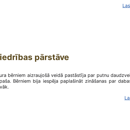
Las
biedrības pārstāve
kura bērniem aizraujošā veidā pastāstīja par putnu daudzv
īpaša. Bērniem bija iespēja paplašināt zināšanas par daba
vāk.
La