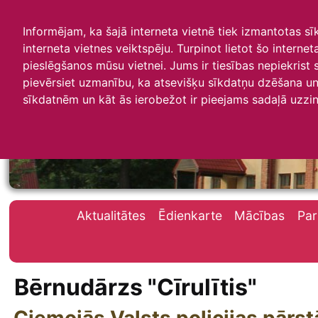
Informējam, ka šajā interneta vietnē tiek izmantotas s
interneta vietnes veiktspēju. Turpinot lietot šo interne
pieslēgšanos mūsu vietnei. Jums ir tiesības nepiekrist
pievērsiet uzmanību, ka atsevišķu sīkdatņu dzēšana un 
Irlavas skola
sīkdatnēm un kāt ās ierobežot ir pieejams sadaļā uzzin
Aktualitātes
Ēdienkarte
Mācības
Pa
Bērnudārzs "Cīrulītis"
Ciemojās Valsts policijas pārst