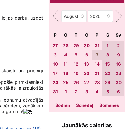
olicijas darbu, uzdot
P
O
T
C
P
S
Sv
27
28
29
30
31
1
2
3
4
5
6
7
8
9
10
11
12
13
14
15
16
skaisti un priecīgi
17
18
19
20
21
22
23
opošie pirmklasnieki
24
25
26
27
28
29
30
irākās aizraujošās
31
1
2
3
4
5
6
un lepnumu atvadījās
Šodien
Šonedēļ
Šomēnes
es bērniem, vecākiem
ada garumā!
Jaunākās galerijas
īt visu ziņu
(13)