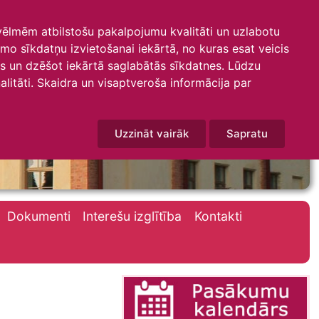
 vēlmēm atbilstošu pakalpojumu kvalitāti un uzlabotu
amo sīkdatņu izvietošanai iekārtā, no kuras esat veicis
mus un dzēšot iekārtā saglabātās sīkdatnes. Lūdzu
litāti. Skaidra un visaptveroša informācija par
Uzzināt vairāk
Sapratu
Dokumenti
Interešu izglītība
Kontakti