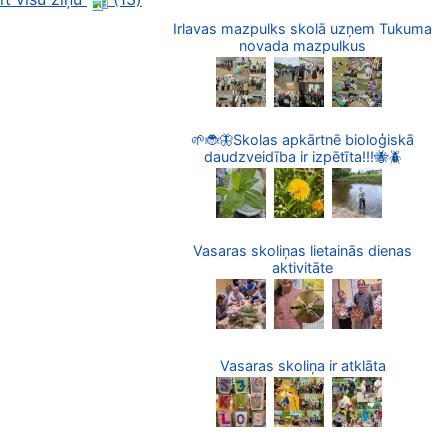
Irlavas mazpulks skolā uzņem Tukuma
novada mazpulkus
🌱🐞🦋Skolas apkārtnē bioloģiskā
daudzveidība ir izpētīta!!!🐝🪲
Vasaras skoliņas lietainās dienas
aktivitāte
Vasaras skoliņa ir atklāta