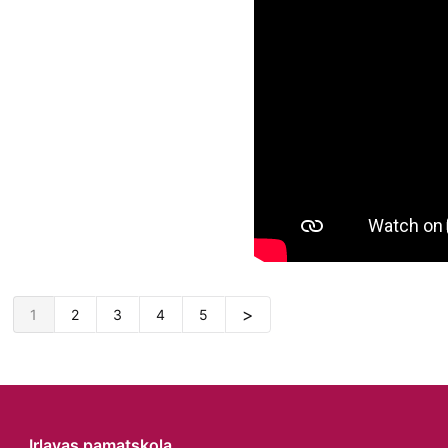
1
2
3
4
5
Irlavas pamatskola