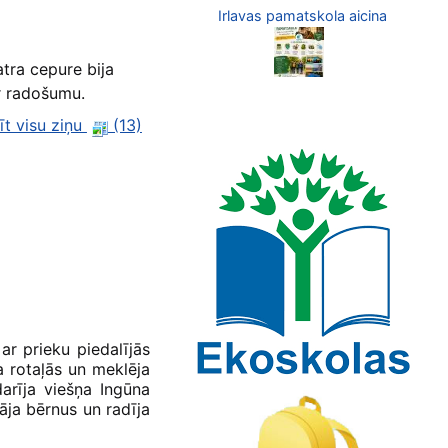
Irlavas pamatskola aicina
tra cepure bija
r radošumu.
īt visu ziņu
(13)
 ar prieku piedalījās
a rotaļās un meklēja
arīja viešņa Ingūna
āja bērnus un radīja