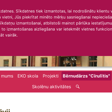
īkdatnes. Sīkdatnes tiek izmantotas, lai nodrošinātu klientu
ta vietni, Jūs piekrītat minēto mērķu sasniegšanai nepiecieš
 sīkdatņu izmantošanai, atbilstoši mainot pārlūka iestatīju
to izmantošanas aizliegšana var ietekmēt vietnes funkciona
āt vairāk.
r mums
EKO skola
Projekti
Bērnudārzs "Cīrulītis"
Skolēnu aktivitātes
āvji