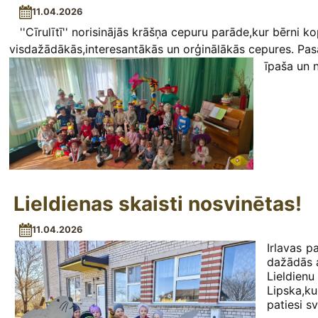
11.04.2026
''Cīrulītī'' norisinājās krāšņa cepuru parāde,kur bērni k
visdažādākās,interesantākās un orģinālākās cepures. Pas
īpaša un 
Lieldienas skaisti nosvinētas!
11.04.2026
Irlavas pa
dažādās a
Lieldien
Lipska,ku
patiesi s