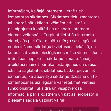
irlavasskola.lv
Informējam, ka šajā interneta vietnē tiek
izmantotas sīkdatnes. Sīkdatnes tiek izmantotas,
Skats :
lai nodrošinātu klientu vēlmēm atbilstošu
pakalpojumu kvalitāti un uzlabotu interneta
Aktuālie
Šodien
Šonedēļ
Šomēnes
vietnes veiktspēju. Turpinot lietot šo interneta
Arhīvs
vietni, Jūs piekrītat minēto mērķu sasniegšanai
nepieciešamo sīkdatņu izvietošanai iekārtā, no
kuras esat veicis pieslēgšanos mūsu vietnei. Jums
ir tiesības nepiekrist sīkdatņu izmantošanai,
atbilstoši mainot pārlūka iestatījumus un dzēšot
iekārtā saglabātās sīkdatnes. Lūdzu pievērsiet
uzmanību, ka atsevišķu sīkdatņu dzēšana un to
izmantošanas aizliegšana var ietekmēt vietnes
funkcionalitāti. Skaidra un visaptveroša
informācija par sīkdatnēm un kāt ās ierobežot ir
P
O
T
C
P
S
Sv
pieejams sadaļā uzzināt vairāk.
30
31
1
2
3
4
5