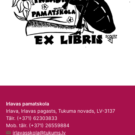
Irlavas pamatskola
Irlava, Irlavas pagasts, Tukuma novads, LV-3137
Tālr. (+371) 62303833
Mob. tālr. (+371) 26559884
irlavasskola@tukums.lv