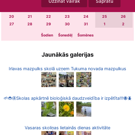
Uzzināt vairāk
Sapratu
6
7
8
9
10
11
12
13
14
15
16
17
18
19
20
21
22
23
24
25
26
27
28
29
30
31
1
2
Šodien
Šonedēļ
Šomēnes
Jaunākās galerijas
Irlavas mazpulks skolā uzņem Tukuma novada mazpulkus
🌱🐞🦋Skolas apkārtnē bioloģiskā daudzveidība ir izpētīta!!!🐝🪲
Vasaras skoliņas lietainās dienas aktivitāte