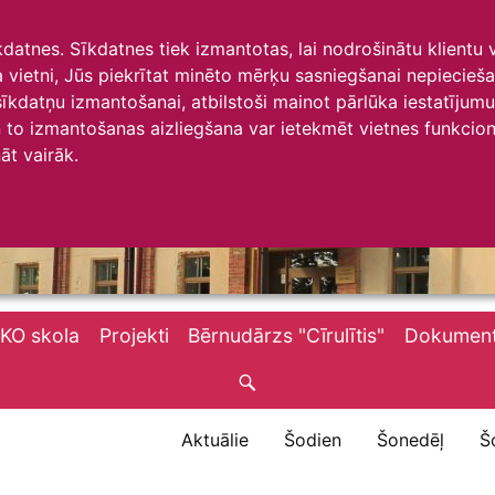
īkdatnes. Sīkdatnes tiek izmantotas, lai nodrošinātu klientu
ta vietni, Jūs piekrītat minēto mērķu sasniegšanai nepiecieš
 sīkdatņu izmantošanai, atbilstoši mainot pārlūka iestatīju
to izmantošanas aizliegšana var ietekmēt vietnes funkciona
āt vairāk.
KO skola
Projekti
Bērnudārzs "Cīrulītis"
Dokument
Aktuālie
Šodien
Šonedēļ
Š