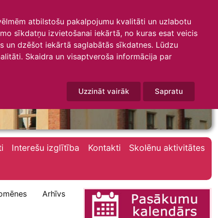
 vēlmēm atbilstošu pakalpojumu kvalitāti un uzlabotu
amo sīkdatņu izvietošanai iekārtā, no kuras esat veicis
mus un dzēšot iekārtā saglabātās sīkdatnes. Lūdzu
litāti. Skaidra un visaptveroša informācija par
Uzzināt vairāk
Sapratu
i
Interešu izglītība
Kontakti
Skolēnu aktivitātes
omēnes
Arhīvs