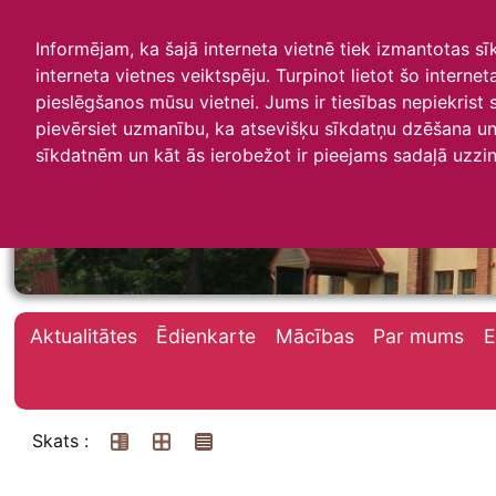
Informējam, ka šajā interneta vietnē tiek izmantotas s
interneta vietnes veiktspēju. Turpinot lietot šo interne
pieslēgšanos mūsu vietnei. Jums ir tiesības nepiekrist
pievērsiet uzmanību, ka atsevišķu sīkdatņu dzēšana un 
Irlavas skola
sīkdatnēm un kāt ās ierobežot ir pieejams sadaļā uzzin
Aktualitātes
Ēdienkarte
Mācības
Par mums
E
Skats :