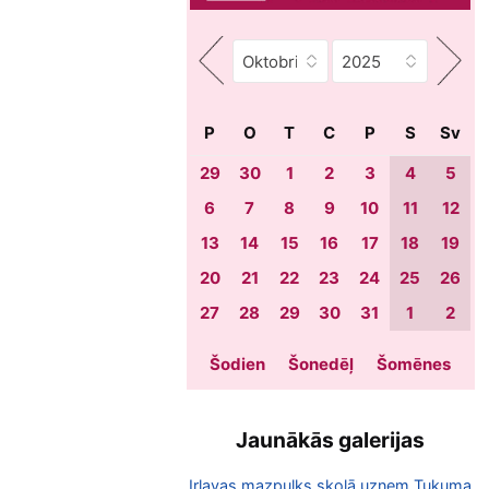
P
O
T
C
P
S
Sv
29
30
1
2
3
4
5
6
7
8
9
10
11
12
13
14
15
16
17
18
19
20
21
22
23
24
25
26
27
28
29
30
31
1
2
Šodien
Šonedēļ
Šomēnes
Jaunākās galerijas
Irlavas mazpulks skolā uzņem Tukuma