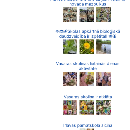
novada mazpulkus
🌱🐞🦋Skolas apkārtnē bioloģiskā
daudzveidība ir izpētīta!!!🐝🪲
Vasaras skoliņas lietainās dienas
aktivitāte
Vasaras skoliņa ir atklāta
Irlavas pamatskola aicina