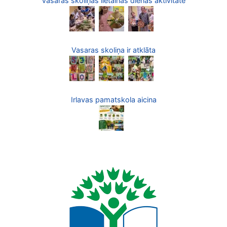
Vasaras skoliņas lietainās dienas aktivitāte
Vasaras skoliņa ir atklāta
Irlavas pamatskola aicina