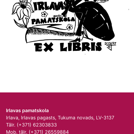
Irlavas pamatskola
Irlava, Irlavas pagasts, Tukuma novads, LV-3137
Tālr. (+371) 62303833
Mob. tālr. (+371) 26559884