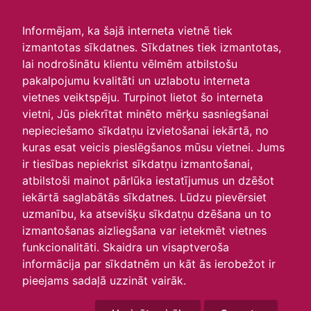
irlavasskola.lv
Informējam, ka šajā interneta vietnē tiek
izmantotas sīkdatnes. Sīkdatnes tiek izmantotas,
Skats :
lai nodrošinātu klientu vēlmēm atbilstošu
pakalpojumu kvalitāti un uzlabotu interneta
Aktuālie
Šodien
Šonedēļ
Šomēnes
vietnes veiktspēju. Turpinot lietot šo interneta
Arhīvs
vietni, Jūs piekrītat minēto mērķu sasniegšanai
nepieciešamo sīkdatņu izvietošanai iekārtā, no
kuras esat veicis pieslēgšanos mūsu vietnei. Jums
ir tiesības nepiekrist sīkdatņu izmantošanai,
atbilstoši mainot pārlūka iestatījumus un dzēšot
iekārtā saglabātās sīkdatnes. Lūdzu pievērsiet
uzmanību, ka atsevišķu sīkdatņu dzēšana un to
izmantošanas aizliegšana var ietekmēt vietnes
funkcionalitāti. Skaidra un visaptveroša
informācija par sīkdatnēm un kāt ās ierobežot ir
P
O
T
C
P
S
Sv
pieejams sadaļā uzzināt vairāk.
28
29
30
31
1
2
3