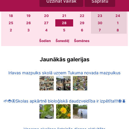
Uzzināt vairāk
Sapratu
4
5
6
7
8
9
10
11
12
13
14
15
16
17
18
19
20
21
22
23
24
25
26
27
28
29
30
1
2
3
4
5
6
7
8
Šodien
Šonedēļ
Šomēnes
Jaunākās galerijas
Irlavas mazpulks skolā uzņem Tukuma novada mazpulkus
🌱🐞🦋Skolas apkārtnē bioloģiskā daudzveidība ir izpētīta!!!🐝🪲