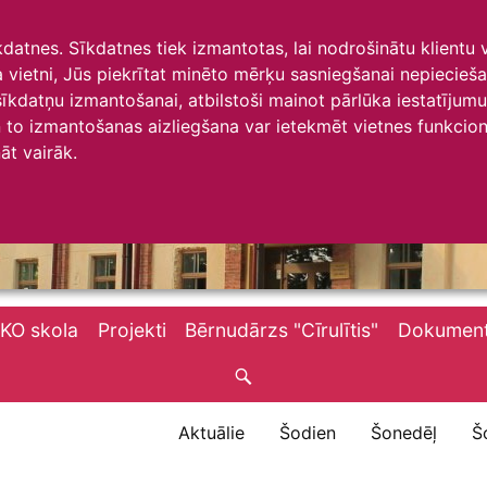
īkdatnes. Sīkdatnes tiek izmantotas, lai nodrošinātu klientu
ta vietni, Jūs piekrītat minēto mērķu sasniegšanai nepiecieš
 sīkdatņu izmantošanai, atbilstoši mainot pārlūka iestatīju
to izmantošanas aizliegšana var ietekmēt vietnes funkciona
āt vairāk.
KO skola
Projekti
Bērnudārzs "Cīrulītis"
Dokument
Aktuālie
Šodien
Šonedēļ
Š