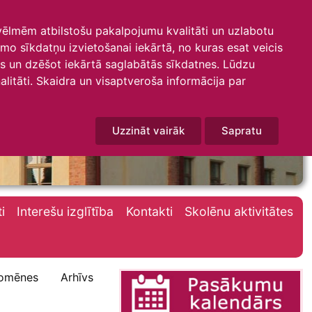
 vēlmēm atbilstošu pakalpojumu kvalitāti un uzlabotu
amo sīkdatņu izvietošanai iekārtā, no kuras esat veicis
mus un dzēšot iekārtā saglabātās sīkdatnes. Lūdzu
litāti. Skaidra un visaptveroša informācija par
Uzzināt vairāk
Sapratu
i
Interešu izglītība
Kontakti
Skolēnu aktivitātes
omēnes
Arhīvs