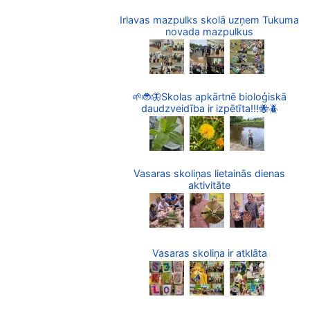
Irlavas mazpulks skolā uzņem Tukuma
novada mazpulkus
🌱🐞🦋Skolas apkārtnē bioloģiskā
daudzveidība ir izpētīta!!!🐝🪲
Vasaras skoliņas lietainās dienas
aktivitāte
Vasaras skoliņa ir atklāta