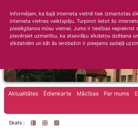
Informējam, ka šajā interneta vietnē tiek izmantotas s
interneta vietnes veiktspēju. Turpinot lietot šo interne
pieslēgšanos mūsu vietnei. Jums ir tiesības nepiekrist
pievērsiet uzmanību, ka atsevišķu sīkdatņu dzēšana un 
Irlavas skola
sīkdatnēm un kāt ās ierobežot ir pieejams sadaļā uzzin
Aktualitātes
Ēdienkarte
Mācības
Par mums
E
Skats :