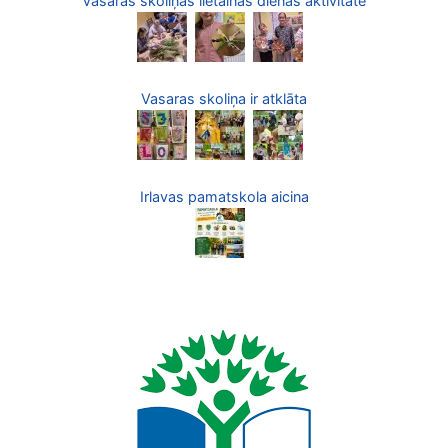
Vasaras skoliņas lietainās dienas aktivitāte
Vasaras skoliņa ir atklāta
Irlavas pamatskola aicina