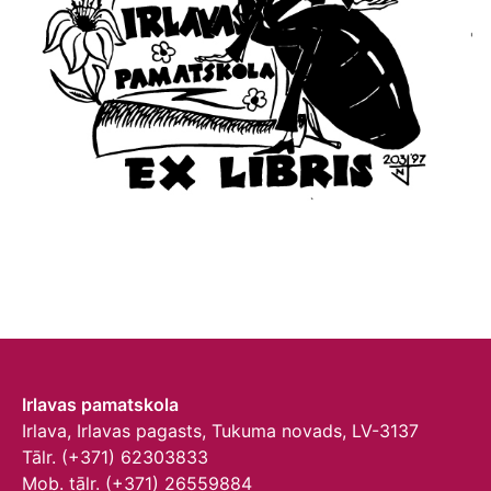
Irlavas pamatskola
Irlava, Irlavas pagasts, Tukuma novads, LV-3137
Tālr. (+371) 62303833
Mob. tālr. (+371) 26559884