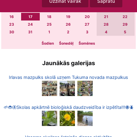
Uzzināt vairāk
Sapratu
2
3
4
5
6
7
8
9
10
11
12
13
14
15
16
17
18
19
20
21
22
23
24
25
26
27
28
29
30
31
1
2
3
4
5
Šodien
Šonedēļ
Šomēnes
Jaunākās galerijas
Irlavas mazpulks skolā uzņem Tukuma novada mazpulkus
🌱🐞🦋Skolas apkārtnē bioloģiskā daudzveidība ir izpētīta!!!🐝🪲