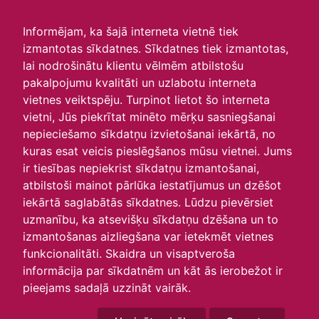
irlavasskola.lv
Informējam, ka šajā interneta vietnē tiek
izmantotas sīkdatnes. Sīkdatnes tiek izmantotas,
Skats :
lai nodrošinātu klientu vēlmēm atbilstošu
pakalpojumu kvalitāti un uzlabotu interneta
Aktuālie
Šodien
Šonedēļ
Šomēnes
vietnes veiktspēju. Turpinot lietot šo interneta
Arhīvs
vietni, Jūs piekrītat minēto mērķu sasniegšanai
nepieciešamo sīkdatņu izvietošanai iekārtā, no
kuras esat veicis pieslēgšanos mūsu vietnei. Jums
ir tiesības nepiekrist sīkdatņu izmantošanai,
atbilstoši mainot pārlūka iestatījumus un dzēšot
iekārtā saglabātās sīkdatnes. Lūdzu pievērsiet
uzmanību, ka atsevišķu sīkdatņu dzēšana un to
izmantošanas aizliegšana var ietekmēt vietnes
funkcionalitāti. Skaidra un visaptveroša
informācija par sīkdatnēm un kāt ās ierobežot ir
P
O
T
C
P
S
Sv
pieejams sadaļā uzzināt vairāk.
25
26
27
28
29
30
1