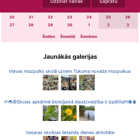
Uzzināt vairāk
Sapratu
6
7
8
9
10
11
12
13
14
15
16
17
18
19
20
21
22
23
24
25
26
27
28
29
30
1
2
3
Šodien
Šonedēļ
Šomēnes
Jaunākās galerijas
Irlavas mazpulks skolā uzņem Tukuma novada mazpulkus
🌱🐞🦋Skolas apkārtnē bioloģiskā daudzveidība ir izpētīta!!!🐝🪲
Vasaras skoliņas lietainās dienas aktivitāte