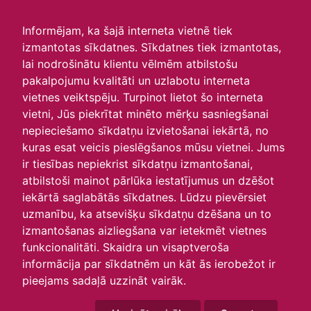
irlavasskola.lv
Informējam, ka šajā interneta vietnē tiek
izmantotas sīkdatnes. Sīkdatnes tiek izmantotas,
Skats :
lai nodrošinātu klientu vēlmēm atbilstošu
pakalpojumu kvalitāti un uzlabotu interneta
Aktuālie
Šodien
Šonedēļ
Šomēnes
vietnes veiktspēju. Turpinot lietot šo interneta
Arhīvs
vietni, Jūs piekrītat minēto mērķu sasniegšanai
nepieciešamo sīkdatņu izvietošanai iekārtā, no
kuras esat veicis pieslēgšanos mūsu vietnei. Jums
ir tiesības nepiekrist sīkdatņu izmantošanai,
atbilstoši mainot pārlūka iestatījumus un dzēšot
iekārtā saglabātās sīkdatnes. Lūdzu pievērsiet
uzmanību, ka atsevišķu sīkdatņu dzēšana un to
izmantošanas aizliegšana var ietekmēt vietnes
funkcionalitāti. Skaidra un visaptveroša
informācija par sīkdatnēm un kāt ās ierobežot ir
P
O
T
C
P
S
Sv
pieejams sadaļā uzzināt vairāk.
30
31
1
2
3
4
5