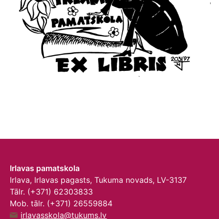
Irlavas pamatskola
Irlava, Irlavas pagasts, Tukuma novads, LV-3137
Tālr. (+371) 62303833
Mob. tālr. (+371) 26559884
irlavasskola@tukums.lv