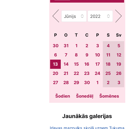
P
O
T
C
P
S
Sv
30
31
1
2
3
4
5
6
7
8
9
10
11
12
13
14
15
16
17
18
19
20
21
22
23
24
25
26
27
28
29
30
1
2
3
Šodien
Šonedēļ
Šomēnes
Jaunākās galerijas
Irlavas mazpulks skolā uzņem Tukuma