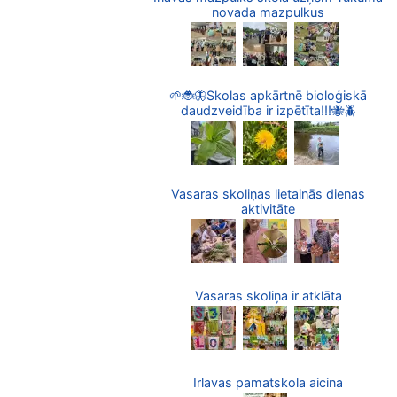
novada mazpulkus
🌱🐞🦋Skolas apkārtnē bioloģiskā
daudzveidība ir izpētīta!!!🐝🪲
Vasaras skoliņas lietainās dienas
aktivitāte
Vasaras skoliņa ir atklāta
Irlavas pamatskola aicina