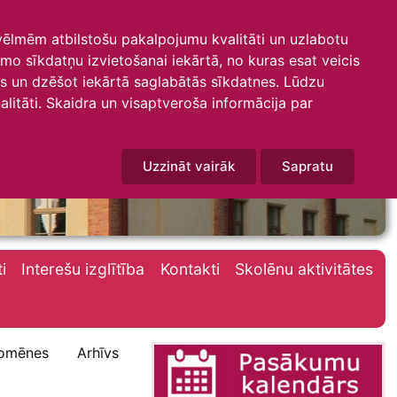
 vēlmēm atbilstošu pakalpojumu kvalitāti un uzlabotu
amo sīkdatņu izvietošanai iekārtā, no kuras esat veicis
mus un dzēšot iekārtā saglabātās sīkdatnes. Lūdzu
litāti. Skaidra un visaptveroša informācija par
Uzzināt vairāk
Sapratu
i
Interešu izglītība
Kontakti
Skolēnu aktivitātes
omēnes
Arhīvs