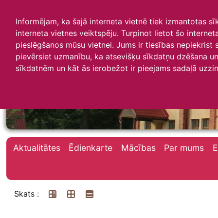
Informējam, ka šajā interneta vietnē tiek izmantotas s
interneta vietnes veiktspēju. Turpinot lietot šo interne
pieslēgšanos mūsu vietnei. Jums ir tiesības nepiekrist
pievērsiet uzmanību, ka atsevišķu sīkdatņu dzēšana un 
Irlavas skola
sīkdatnēm un kāt ās ierobežot ir pieejams sadaļā uzzin
Aktualitātes
Ēdienkarte
Mācības
Par mums
E
Skats :