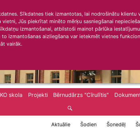
īkdatnes. Sīkdatnes tiek izmantotas, lai nodrošinātu klientu
ta vietni, Jūs piekrītat minēto mērķu sasniegšanai nepiecieš
 sīkdatņu izmantošanai, atbilstoši mainot pārlūka iestatīju
to izmantošanas aizliegšana var ietekmēt vietnes funkciona
āt vairāk.
KO skola
Projekti
Bērnudārzs "Cīrulītis"
Dokument
Aktuālie
Šodien
Šonedēļ
Š