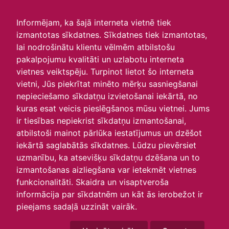
irlavasskola.lv
Informējam, ka šajā interneta vietnē tiek
izmantotas sīkdatnes. Sīkdatnes tiek izmantotas,
Skats :
lai nodrošinātu klientu vēlmēm atbilstošu
pakalpojumu kvalitāti un uzlabotu interneta
Aktuālie
Šodien
Šonedēļ
Šomēnes
vietnes veiktspēju. Turpinot lietot šo interneta
Arhīvs
vietni, Jūs piekrītat minēto mērķu sasniegšanai
nepieciešamo sīkdatņu izvietošanai iekārtā, no
kuras esat veicis pieslēgšanos mūsu vietnei. Jums
ir tiesības nepiekrist sīkdatņu izmantošanai,
atbilstoši mainot pārlūka iestatījumus un dzēšot
iekārtā saglabātās sīkdatnes. Lūdzu pievērsiet
uzmanību, ka atsevišķu sīkdatņu dzēšana un to
izmantošanas aizliegšana var ietekmēt vietnes
funkcionalitāti. Skaidra un visaptveroša
informācija par sīkdatnēm un kāt ās ierobežot ir
P
O
T
C
P
S
Sv
pieejams sadaļā uzzināt vairāk.
30
31
1
2
3
4
5