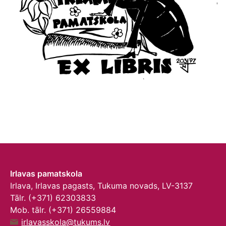
Irlavas pamatskola
Irlava, Irlavas pagasts, Tukuma novads, LV-3137
Tālr. (+371) 62303833
Mob. tālr. (+371) 26559884
irlavasskola@tukums.lv