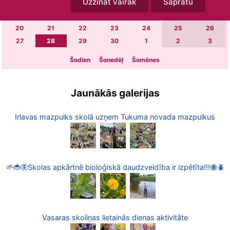
Uzzināt vairāk
Sapratu
6
7
8
9
10
11
12
13
14
15
16
17
18
19
20
21
22
23
24
25
26
27
28
29
30
1
2
3
Šodien
Šonedēļ
Šomēnes
Jaunākās galerijas
Irlavas mazpulks skolā uzņem Tukuma novada mazpulkus
🌱🐞🦋Skolas apkārtnē bioloģiskā daudzveidība ir izpētīta!!!🐝🪲
Vasaras skoliņas lietainās dienas aktivitāte