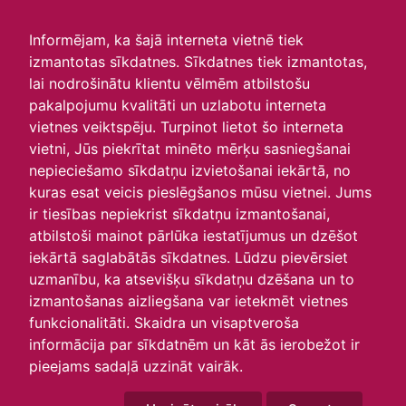
irlavasskola.lv
Informējam, ka šajā interneta vietnē tiek
izmantotas sīkdatnes. Sīkdatnes tiek izmantotas,
Skats :
lai nodrošinātu klientu vēlmēm atbilstošu
pakalpojumu kvalitāti un uzlabotu interneta
Aktuālie
Šodien
Šonedēļ
Šomēnes
vietnes veiktspēju. Turpinot lietot šo interneta
Arhīvs
vietni, Jūs piekrītat minēto mērķu sasniegšanai
nepieciešamo sīkdatņu izvietošanai iekārtā, no
kuras esat veicis pieslēgšanos mūsu vietnei. Jums
ir tiesības nepiekrist sīkdatņu izmantošanai,
atbilstoši mainot pārlūka iestatījumus un dzēšot
iekārtā saglabātās sīkdatnes. Lūdzu pievērsiet
uzmanību, ka atsevišķu sīkdatņu dzēšana un to
izmantošanas aizliegšana var ietekmēt vietnes
funkcionalitāti. Skaidra un visaptveroša
informācija par sīkdatnēm un kāt ās ierobežot ir
P
O
T
C
P
S
Sv
pieejams sadaļā uzzināt vairāk.
27
28
29
30
31
1
2