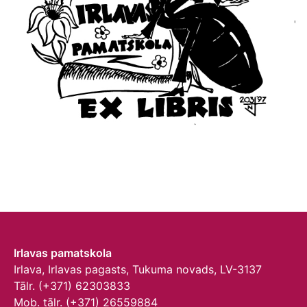
Irlavas pamatskola
Irlava, Irlavas pagasts, Tukuma novads, LV-3137
Tālr. (+371) 62303833
Mob. tālr. (+371) 26559884