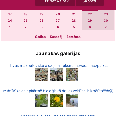
Uzzināt vairāk
Sapratu
3
4
5
6
7
8
9
10
11
12
13
14
15
16
17
18
19
20
21
22
23
24
25
26
27
28
29
30
1
2
3
4
5
6
7
Šodien
Šonedēļ
Šomēnes
Jaunākās galerijas
Irlavas mazpulks skolā uzņem Tukuma novada mazpulkus
🌱🐞🦋Skolas apkārtnē bioloģiskā daudzveidība ir izpētīta!!!🐝🪲