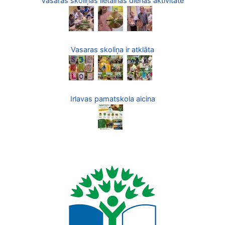
Vasaras skoliņas lietainās dienas aktivitāte
Vasaras skoliņa ir atklāta
Irlavas pamatskola aicina