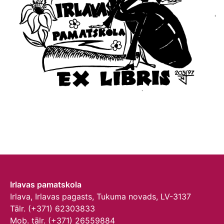
Irlavas pamatskola
Irlava, Irlavas pagasts, Tukuma novads, LV-3137
Tālr. (+371) 62303833
Mob. tālr. (+371) 26559884