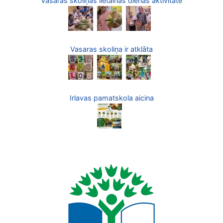
Vasaras skoliņas lietainās dienas aktivitāte
Vasaras skoliņa ir atklāta
Irlavas pamatskola aicina