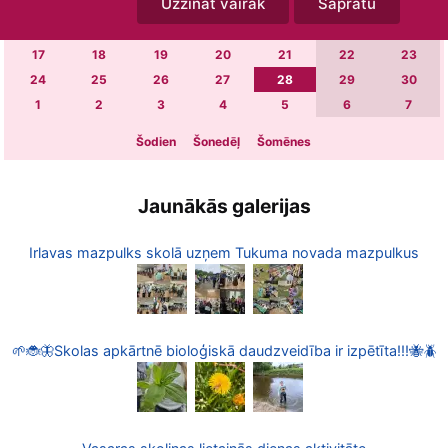
Uzzināt vairāk
Sapratu
3
4
5
6
7
8
9
10
11
12
13
14
15
16
17
18
19
20
21
22
23
24
25
26
27
28
29
30
1
2
3
4
5
6
7
Šodien
Šonedēļ
Šomēnes
Jaunākās galerijas
Irlavas mazpulks skolā uzņem Tukuma novada mazpulkus
🌱🐞🦋Skolas apkārtnē bioloģiskā daudzveidība ir izpētīta!!!🐝🪲