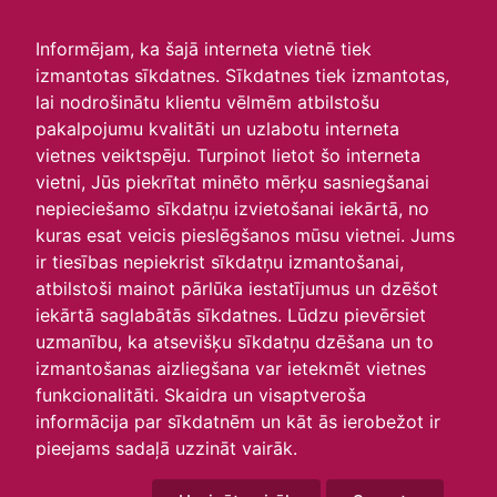
irlavasskola.lv
Informējam, ka šajā interneta vietnē tiek
izmantotas sīkdatnes. Sīkdatnes tiek izmantotas,
Skats :
lai nodrošinātu klientu vēlmēm atbilstošu
pakalpojumu kvalitāti un uzlabotu interneta
Aktuālie
Šodien
Šonedēļ
Šomēnes
vietnes veiktspēju. Turpinot lietot šo interneta
Arhīvs
vietni, Jūs piekrītat minēto mērķu sasniegšanai
nepieciešamo sīkdatņu izvietošanai iekārtā, no
kuras esat veicis pieslēgšanos mūsu vietnei. Jums
ir tiesības nepiekrist sīkdatņu izmantošanai,
atbilstoši mainot pārlūka iestatījumus un dzēšot
iekārtā saglabātās sīkdatnes. Lūdzu pievērsiet
uzmanību, ka atsevišķu sīkdatņu dzēšana un to
izmantošanas aizliegšana var ietekmēt vietnes
funkcionalitāti. Skaidra un visaptveroša
informācija par sīkdatnēm un kāt ās ierobežot ir
P
O
T
C
P
S
Sv
pieejams sadaļā uzzināt vairāk.
27
28
29
30
31
1
2