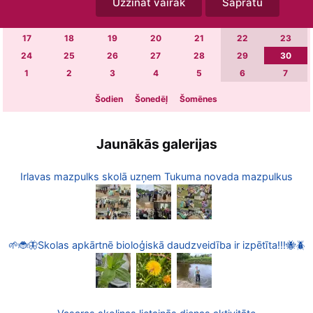
Uzzināt vairāk
Sapratu
3
4
5
6
7
8
9
10
11
12
13
14
15
16
17
18
19
20
21
22
23
24
25
26
27
28
29
30
1
2
3
4
5
6
7
Šodien
Šonedēļ
Šomēnes
Jaunākās galerijas
Irlavas mazpulks skolā uzņem Tukuma novada mazpulkus
🌱🐞🦋Skolas apkārtnē bioloģiskā daudzveidība ir izpētīta!!!🐝🪲