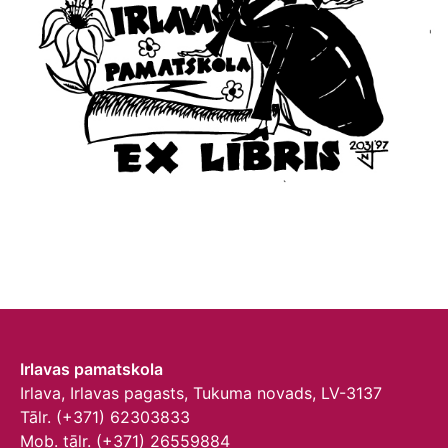
Irlavas pamatskola
Irlava, Irlavas pagasts, Tukuma novads, LV-3137
Tālr. (+371) 62303833
Mob. tālr. (+371) 26559884