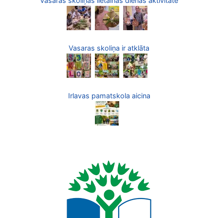
Vasaras skoliņas lietainās dienas aktivitāte
Vasaras skoliņa ir atklāta
Irlavas pamatskola aicina