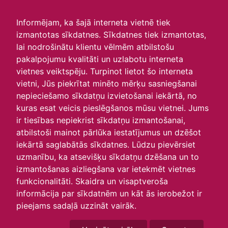
irlavasskola.lv
Informējam, ka šajā interneta vietnē tiek
izmantotas sīkdatnes. Sīkdatnes tiek izmantotas,
Skats :
lai nodrošinātu klientu vēlmēm atbilstošu
pakalpojumu kvalitāti un uzlabotu interneta
Aktuālie
Šodien
Šonedēļ
Šomēnes
vietnes veiktspēju. Turpinot lietot šo interneta
Arhīvs
vietni, Jūs piekrītat minēto mērķu sasniegšanai
nepieciešamo sīkdatņu izvietošanai iekārtā, no
kuras esat veicis pieslēgšanos mūsu vietnei. Jums
ir tiesības nepiekrist sīkdatņu izmantošanai,
atbilstoši mainot pārlūka iestatījumus un dzēšot
iekārtā saglabātās sīkdatnes. Lūdzu pievērsiet
uzmanību, ka atsevišķu sīkdatņu dzēšana un to
izmantošanas aizliegšana var ietekmēt vietnes
funkcionalitāti. Skaidra un visaptveroša
informācija par sīkdatnēm un kāt ās ierobežot ir
P
O
T
C
P
S
Sv
pieejams sadaļā uzzināt vairāk.
27
28
29
30
31
1
2