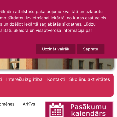
 vēlmēm atbilstošu pakalpojumu kvalitāti un uzlabotu
amo sīkdatņu izvietošanai iekārtā, no kuras esat veicis
mus un dzēšot iekārtā saglabātās sīkdatnes. Lūdzu
litāti. Skaidra un visaptveroša informācija par
Uzzināt vairāk
Sapratu
i
Interešu izglītība
Kontakti
Skolēnu aktivitātes
omēnes
Arhīvs