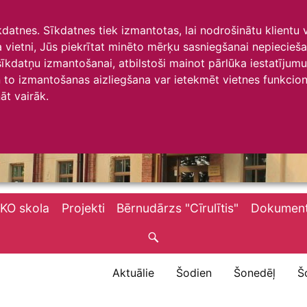
īkdatnes. Sīkdatnes tiek izmantotas, lai nodrošinātu klientu
ta vietni, Jūs piekrītat minēto mērķu sasniegšanai nepiecieš
 sīkdatņu izmantošanai, atbilstoši mainot pārlūka iestatīju
to izmantošanas aizliegšana var ietekmēt vietnes funkciona
āt vairāk.
KO skola
Projekti
Bērnudārzs "Cīrulītis"
Dokument
Aktuālie
Šodien
Šonedēļ
Š