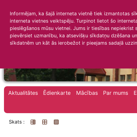
Informējam, ka šajā interneta vietnē tiek izmantotas s
interneta vietnes veiktspēju. Turpinot lietot šo interne
pieslēgšanos mūsu vietnei. Jums ir tiesības nepiekrist
pievērsiet uzmanību, ka atsevišķu sīkdatņu dzēšana un 
Irlavas skola
sīkdatnēm un kāt ās ierobežot ir pieejams sadaļā uzzin
Aktualitātes
Ēdienkarte
Mācības
Par mums
E
Skats :