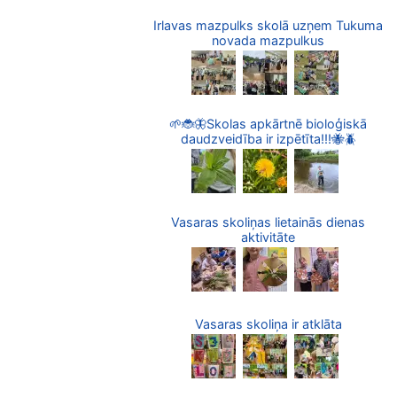
Irlavas mazpulks skolā uzņem Tukuma
novada mazpulkus
🌱🐞🦋Skolas apkārtnē bioloģiskā
daudzveidība ir izpētīta!!!🐝🪲
Vasaras skoliņas lietainās dienas
aktivitāte
Vasaras skoliņa ir atklāta