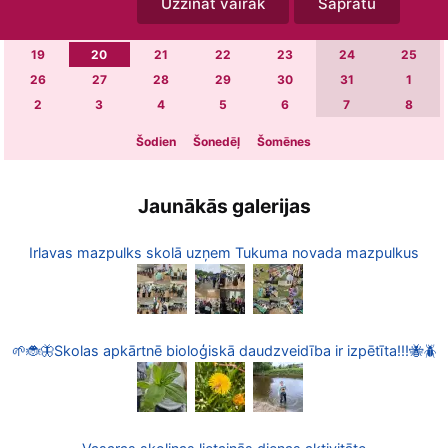
Uzzināt vairāk
Sapratu
5
6
7
8
9
10
11
12
13
14
15
16
17
18
19
20
21
22
23
24
25
26
27
28
29
30
31
1
2
3
4
5
6
7
8
Šodien
Šonedēļ
Šomēnes
Jaunākās galerijas
Irlavas mazpulks skolā uzņem Tukuma novada mazpulkus
🌱🐞🦋Skolas apkārtnē bioloģiskā daudzveidība ir izpētīta!!!🐝🪲