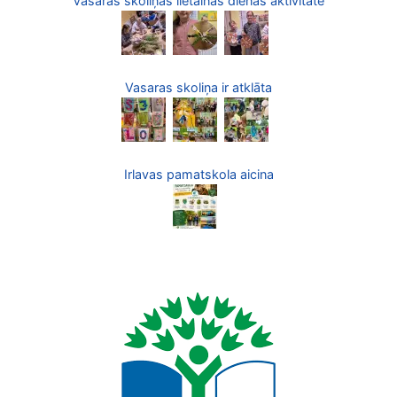
Vasaras skoliņas lietainās dienas aktivitāte
Vasaras skoliņa ir atklāta
Irlavas pamatskola aicina