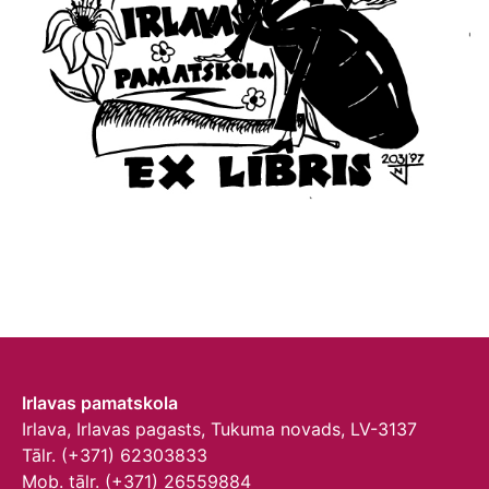
Irlavas pamatskola
Irlava, Irlavas pagasts, Tukuma novads, LV-3137
Tālr. (+371) 62303833
Mob. tālr. (+371) 26559884