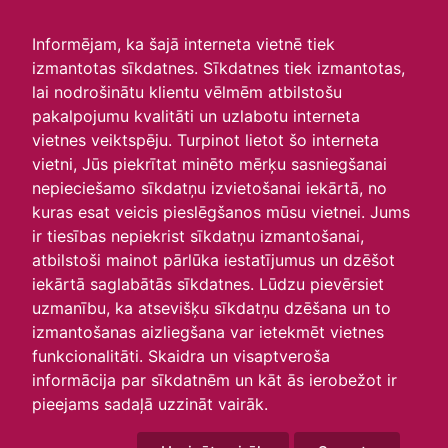
irlavasskola.lv
Informējam, ka šajā interneta vietnē tiek
izmantotas sīkdatnes. Sīkdatnes tiek izmantotas,
Skats :
lai nodrošinātu klientu vēlmēm atbilstošu
pakalpojumu kvalitāti un uzlabotu interneta
Aktuālie
Šodien
Šonedēļ
Šomēnes
vietnes veiktspēju. Turpinot lietot šo interneta
Arhīvs
vietni, Jūs piekrītat minēto mērķu sasniegšanai
nepieciešamo sīkdatņu izvietošanai iekārtā, no
kuras esat veicis pieslēgšanos mūsu vietnei. Jums
ir tiesības nepiekrist sīkdatņu izmantošanai,
atbilstoši mainot pārlūka iestatījumus un dzēšot
iekārtā saglabātās sīkdatnes. Lūdzu pievērsiet
uzmanību, ka atsevišķu sīkdatņu dzēšana un to
izmantošanas aizliegšana var ietekmēt vietnes
funkcionalitāti. Skaidra un visaptveroša
informācija par sīkdatnēm un kāt ās ierobežot ir
P
O
T
C
P
S
Sv
pieejams sadaļā uzzināt vairāk.
29
30
31
1
2
3
4