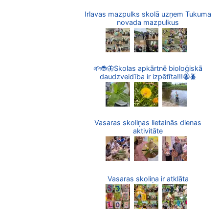
Irlavas mazpulks skolā uzņem Tukuma
novada mazpulkus
🌱🐞🦋Skolas apkārtnē bioloģiskā
daudzveidība ir izpētīta!!!🐝🪲
Vasaras skoliņas lietainās dienas
aktivitāte
Vasaras skoliņa ir atklāta