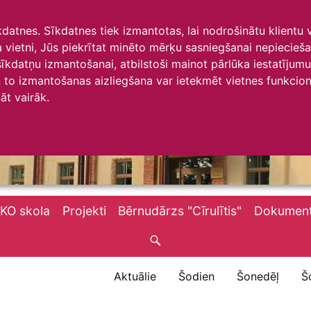
īkdatnes. Sīkdatnes tiek izmantotas, lai nodrošinātu klientu
ta vietni, Jūs piekrītat minēto mērķu sasniegšanai nepiecieš
 sīkdatņu izmantošanai, atbilstoši mainot pārlūka iestatīju
to izmantošanas aizliegšana var ietekmēt vietnes funkciona
āt vairāk.
KO skola
Projekti
Bērnudārzs "Cīrulītis"
Dokument
Aktuālie
Šodien
Šonedēļ
Š