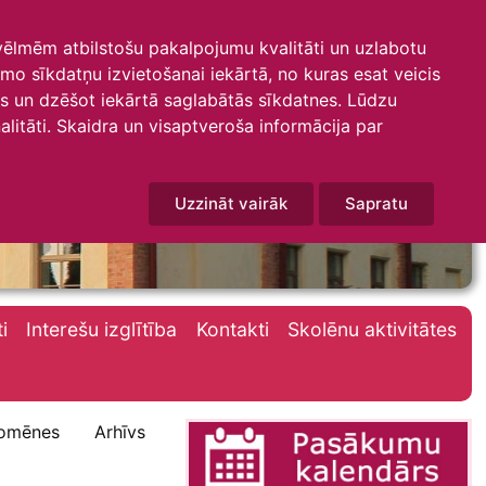
 vēlmēm atbilstošu pakalpojumu kvalitāti un uzlabotu
amo sīkdatņu izvietošanai iekārtā, no kuras esat veicis
mus un dzēšot iekārtā saglabātās sīkdatnes. Lūdzu
litāti. Skaidra un visaptveroša informācija par
Uzzināt vairāk
Sapratu
i
Interešu izglītība
Kontakti
Skolēnu aktivitātes
omēnes
Arhīvs