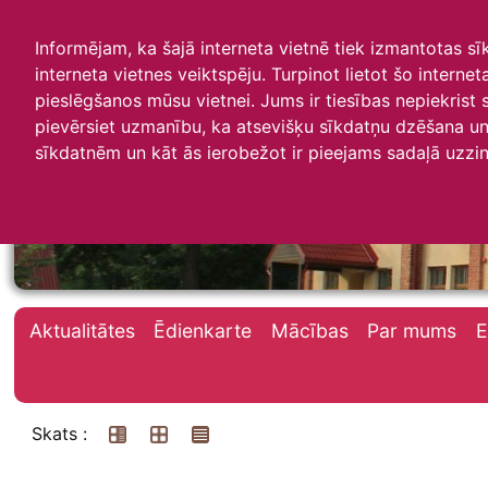
Informējam, ka šajā interneta vietnē tiek izmantotas s
interneta vietnes veiktspēju. Turpinot lietot šo interne
pieslēgšanos mūsu vietnei. Jums ir tiesības nepiekrist
pievērsiet uzmanību, ka atsevišķu sīkdatņu dzēšana un 
Irlavas skola
sīkdatnēm un kāt ās ierobežot ir pieejams sadaļā uzzin
Aktualitātes
Ēdienkarte
Mācības
Par mums
E
Skats :