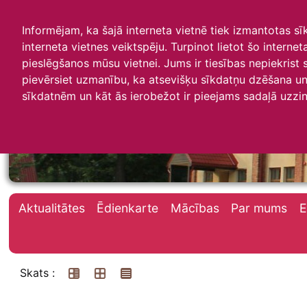
Informējam, ka šajā interneta vietnē tiek izmantotas s
interneta vietnes veiktspēju. Turpinot lietot šo interne
pieslēgšanos mūsu vietnei. Jums ir tiesības nepiekrist
pievērsiet uzmanību, ka atsevišķu sīkdatņu dzēšana un 
Irlavas skola
sīkdatnēm un kāt ās ierobežot ir pieejams sadaļā uzzin
Aktualitātes
Ēdienkarte
Mācības
Par mums
E
Skats :