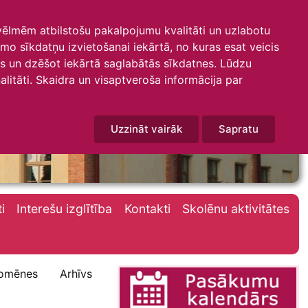
 vēlmēm atbilstošu pakalpojumu kvalitāti un uzlabotu
amo sīkdatņu izvietošanai iekārtā, no kuras esat veicis
mus un dzēšot iekārtā saglabātās sīkdatnes. Lūdzu
litāti. Skaidra un visaptveroša informācija par
Uzzināt vairāk
Sapratu
i
Interešu izglītība
Kontakti
Skolēnu aktivitātes
omēnes
Arhīvs