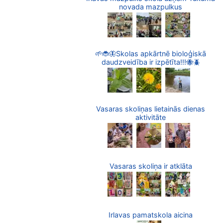
novada mazpulkus
🌱🐞🦋Skolas apkārtnē bioloģiskā
daudzveidība ir izpētīta!!!🐝🪲
Vasaras skoliņas lietainās dienas
aktivitāte
Vasaras skoliņa ir atklāta
Irlavas pamatskola aicina