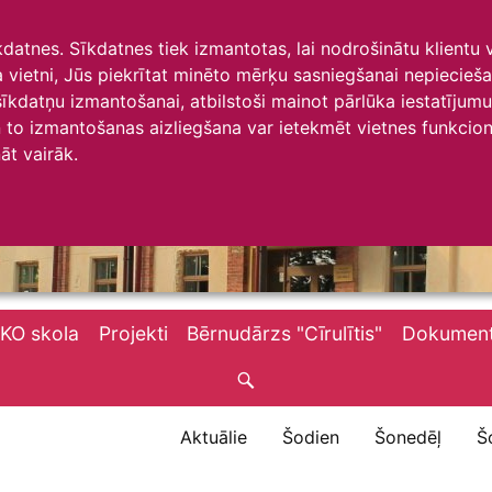
īkdatnes. Sīkdatnes tiek izmantotas, lai nodrošinātu klientu
ta vietni, Jūs piekrītat minēto mērķu sasniegšanai nepiecieš
 sīkdatņu izmantošanai, atbilstoši mainot pārlūka iestatīju
to izmantošanas aizliegšana var ietekmēt vietnes funkciona
āt vairāk.
KO skola
Projekti
Bērnudārzs "Cīrulītis"
Dokument
Aktuālie
Šodien
Šonedēļ
Š