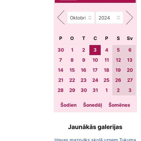
P
O
T
C
P
S
Sv
30
1
2
3
4
5
6
7
8
9
10
11
12
13
14
15
16
17
18
19
20
21
22
23
24
25
26
27
28
29
30
31
1
2
3
Šodien
Šonedēļ
Šomēnes
Jaunākās galerijas
Irlavas mazpulks skolā uzņem Tukuma