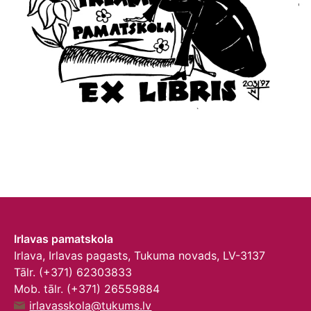
Irlavas pamatskola
Irlava, Irlavas pagasts, Tukuma novads, LV-3137
Tālr. (+371) 62303833
Mob. tālr. (+371) 26559884
irlavasskola@tukums.lv