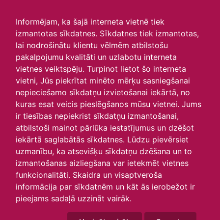
irlavasskola.lv
Informējam, ka šajā interneta vietnē tiek
izmantotas sīkdatnes. Sīkdatnes tiek izmantotas,
Skats :
lai nodrošinātu klientu vēlmēm atbilstošu
pakalpojumu kvalitāti un uzlabotu interneta
Aktuālie
Šodien
Šonedēļ
Šomēnes
vietnes veiktspēju. Turpinot lietot šo interneta
Arhīvs
vietni, Jūs piekrītat minēto mērķu sasniegšanai
nepieciešamo sīkdatņu izvietošanai iekārtā, no
kuras esat veicis pieslēgšanos mūsu vietnei. Jums
ir tiesības nepiekrist sīkdatņu izmantošanai,
atbilstoši mainot pārlūka iestatījumus un dzēšot
iekārtā saglabātās sīkdatnes. Lūdzu pievērsiet
uzmanību, ka atsevišķu sīkdatņu dzēšana un to
izmantošanas aizliegšana var ietekmēt vietnes
funkcionalitāti. Skaidra un visaptveroša
informācija par sīkdatnēm un kāt ās ierobežot ir
P
O
T
C
P
S
Sv
pieejams sadaļā uzzināt vairāk.
30
1
2
3
4
5
6