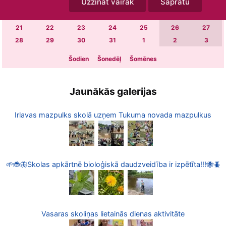
Uzzināt vairāk
Sapratu
7
8
9
10
11
12
13
14
15
16
17
18
19
20
21
22
23
24
25
26
27
28
29
30
31
1
2
3
Šodien
Šonedēļ
Šomēnes
Jaunākās galerijas
Irlavas mazpulks skolā uzņem Tukuma novada mazpulkus
🌱🐞🦋Skolas apkārtnē bioloģiskā daudzveidība ir izpētīta!!!🐝🪲
Vasaras skoliņas lietainās dienas aktivitāte