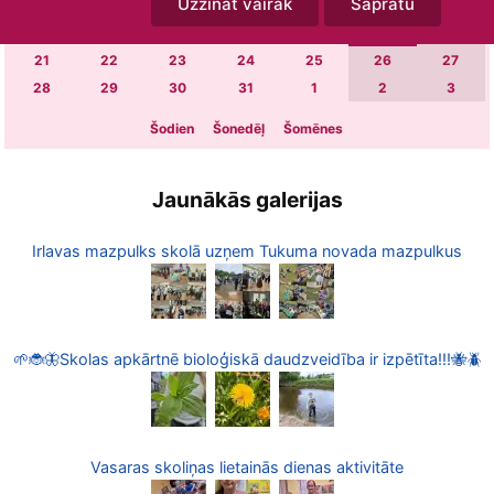
Uzzināt vairāk
Sapratu
7
8
9
10
11
12
13
14
15
16
17
18
19
20
21
22
23
24
25
26
27
28
29
30
31
1
2
3
Šodien
Šonedēļ
Šomēnes
Jaunākās galerijas
Irlavas mazpulks skolā uzņem Tukuma novada mazpulkus
🌱🐞🦋Skolas apkārtnē bioloģiskā daudzveidība ir izpētīta!!!🐝🪲
Vasaras skoliņas lietainās dienas aktivitāte