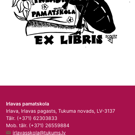
Irlavas pamatskola
Irlava, Irlavas pagasts, Tukuma novads, LV-3137
Tālr. (+371) 62303833
Mob. tālr. (+371) 26559884
irlavasskola@tukums.lv