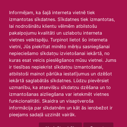
irlavasskola.lv
Informējam, ka šajā interneta vietnē tiek
izmantotas sīkdatnes. Sīkdatnes tiek izmantotas,
Skats :
lai nodrošinātu klientu vēlmēm atbilstošu
pakalpojumu kvalitāti un uzlabotu interneta
Aktuālie
Šodien
Šonedēļ
Šomēnes
vietnes veiktspēju. Turpinot lietot šo interneta
Arhīvs
vietni, Jūs piekrītat minēto mērķu sasniegšanai
nepieciešamo sīkdatņu izvietošanai iekārtā, no
kuras esat veicis pieslēgšanos mūsu vietnei. Jums
ir tiesības nepiekrist sīkdatņu izmantošanai,
atbilstoši mainot pārlūka iestatījumus un dzēšot
iekārtā saglabātās sīkdatnes. Lūdzu pievērsiet
uzmanību, ka atsevišķu sīkdatņu dzēšana un to
izmantošanas aizliegšana var ietekmēt vietnes
funkcionalitāti. Skaidra un visaptveroša
informācija par sīkdatnēm un kāt ās ierobežot ir
P
O
T
C
P
S
Sv
pieejams sadaļā uzzināt vairāk.
30
1
2
3
4
5
6