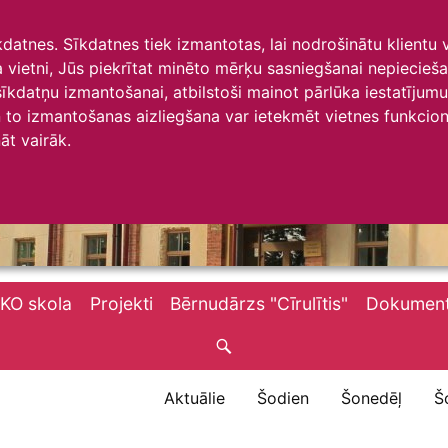
īkdatnes. Sīkdatnes tiek izmantotas, lai nodrošinātu klientu
ta vietni, Jūs piekrītat minēto mērķu sasniegšanai nepiecieš
 sīkdatņu izmantošanai, atbilstoši mainot pārlūka iestatīju
to izmantošanas aizliegšana var ietekmēt vietnes funkciona
āt vairāk.
KO skola
Projekti
Bērnudārzs "Cīrulītis"
Dokument
Aktuālie
Šodien
Šonedēļ
Š