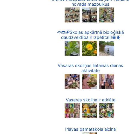
novada mazpulkus
🌱🐞🦋Skolas apkārtnē bioloģiskā
daudzveidība ir izpētīta!!!🐝🪲
Vasaras skoliņas lietainās dienas
aktivitāte
Vasaras skoliņa ir atklāta
Irlavas pamatskola aicina