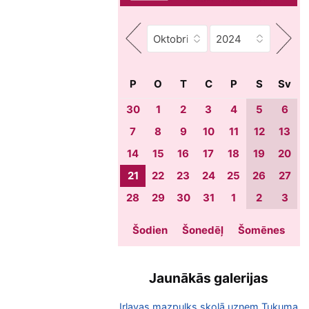
P
O
T
C
P
S
Sv
30
1
2
3
4
5
6
7
8
9
10
11
12
13
14
15
16
17
18
19
20
21
22
23
24
25
26
27
28
29
30
31
1
2
3
Šodien
Šonedēļ
Šomēnes
Jaunākās galerijas
Irlavas mazpulks skolā uzņem Tukuma