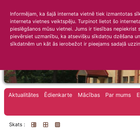
Informējam, ka šajā interneta vietnē tiek izmantotas s
interneta vietnes veiktspēju. Turpinot lietot šo interne
pieslēgšanos mūsu vietnei. Jums ir tiesības nepiekrist
pievērsiet uzmanību, ka atsevišķu sīkdatņu dzēšana un 
Irlavas skola
sīkdatnēm un kāt ās ierobežot ir pieejams sadaļā uzzin
Aktualitātes
Ēdienkarte
Mācības
Par mums
E
Skats :