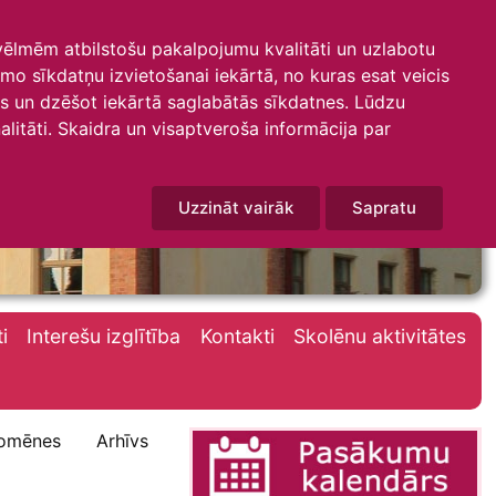
 vēlmēm atbilstošu pakalpojumu kvalitāti un uzlabotu
amo sīkdatņu izvietošanai iekārtā, no kuras esat veicis
mus un dzēšot iekārtā saglabātās sīkdatnes. Lūdzu
litāti. Skaidra un visaptveroša informācija par
Uzzināt vairāk
Sapratu
i
Interešu izglītība
Kontakti
Skolēnu aktivitātes
omēnes
Arhīvs