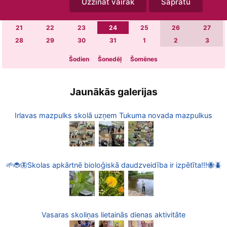
Uzzināt vairāk
Sapratu
7
8
9
10
11
12
13
14
15
16
17
18
19
20
21
22
23
24
25
26
27
28
29
30
31
1
2
3
Šodien
Šonedēļ
Šomēnes
Jaunākās galerijas
Irlavas mazpulks skolā uzņem Tukuma novada mazpulkus
🌱🐞🦋Skolas apkārtnē bioloģiskā daudzveidība ir izpētīta!!!🐝🪲
Vasaras skoliņas lietainās dienas aktivitāte