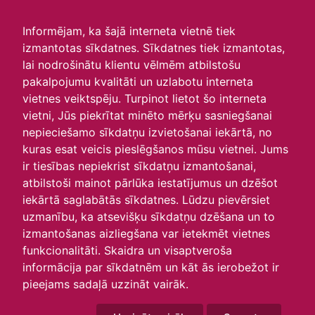
irlavasskola.lv
Informējam, ka šajā interneta vietnē tiek
izmantotas sīkdatnes. Sīkdatnes tiek izmantotas,
Skats :
lai nodrošinātu klientu vēlmēm atbilstošu
pakalpojumu kvalitāti un uzlabotu interneta
Aktuālie
Šodien
Šonedēļ
Šomēnes
vietnes veiktspēju. Turpinot lietot šo interneta
Arhīvs
vietni, Jūs piekrītat minēto mērķu sasniegšanai
nepieciešamo sīkdatņu izvietošanai iekārtā, no
kuras esat veicis pieslēgšanos mūsu vietnei. Jums
ir tiesības nepiekrist sīkdatņu izmantošanai,
atbilstoši mainot pārlūka iestatījumus un dzēšot
iekārtā saglabātās sīkdatnes. Lūdzu pievērsiet
uzmanību, ka atsevišķu sīkdatņu dzēšana un to
izmantošanas aizliegšana var ietekmēt vietnes
funkcionalitāti. Skaidra un visaptveroša
informācija par sīkdatnēm un kāt ās ierobežot ir
P
O
T
C
P
S
Sv
pieejams sadaļā uzzināt vairāk.
30
1
2
3
4
5
6