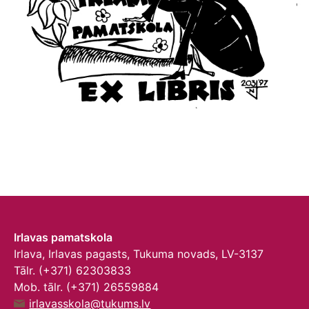
Irlavas pamatskola
Irlava, Irlavas pagasts, Tukuma novads, LV-3137
Tālr. (+371) 62303833
Mob. tālr. (+371) 26559884
irlavasskola@tukums.lv