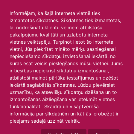
irlavasskola.lv
Informējam, ka šajā interneta vietnē tiek
izmantotas sīkdatnes. Sīkdatnes tiek izmantotas,
Skats :
lai nodrošinātu klientu vēlmēm atbilstošu
pakalpojumu kvalitāti un uzlabotu interneta
Aktuālie
Šodien
Šonedēļ
Šomēnes
vietnes veiktspēju. Turpinot lietot šo interneta
Arhīvs
vietni, Jūs piekrītat minēto mērķu sasniegšanai
nepieciešamo sīkdatņu izvietošanai iekārtā, no
kuras esat veicis pieslēgšanos mūsu vietnei. Jums
ir tiesības nepiekrist sīkdatņu izmantošanai,
atbilstoši mainot pārlūka iestatījumus un dzēšot
iekārtā saglabātās sīkdatnes. Lūdzu pievērsiet
uzmanību, ka atsevišķu sīkdatņu dzēšana un to
izmantošanas aizliegšana var ietekmēt vietnes
funkcionalitāti. Skaidra un visaptveroša
informācija par sīkdatnēm un kāt ās ierobežot ir
P
O
T
C
P
S
Sv
pieejams sadaļā uzzināt vairāk.
28
29
30
31
1
2
3