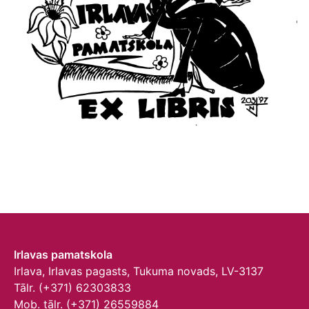
Irlavas pamatskola
Irlava, Irlavas pagasts, Tukuma novads, LV-3137
Tālr. (+371) 62303833
Mob. tālr. (+371) 26559884