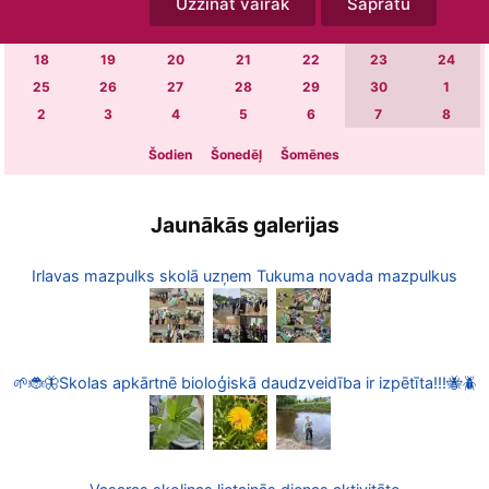
Uzzināt vairāk
Sapratu
4
5
6
7
8
9
10
11
12
13
14
15
16
17
18
19
20
21
22
23
24
25
26
27
28
29
30
1
2
3
4
5
6
7
8
Šodien
Šonedēļ
Šomēnes
Jaunākās galerijas
Irlavas mazpulks skolā uzņem Tukuma novada mazpulkus
🌱🐞🦋Skolas apkārtnē bioloģiskā daudzveidība ir izpētīta!!!🐝🪲