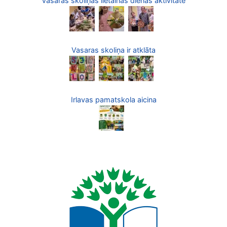
Vasaras skoliņas lietainās dienas aktivitāte
Vasaras skoliņa ir atklāta
Irlavas pamatskola aicina