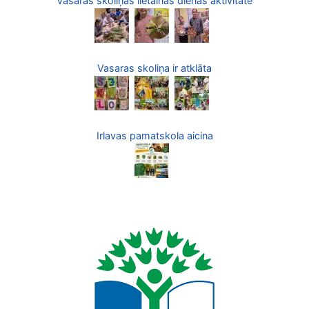
Vasaras skoliņas lietainās dienas aktivitāte
Vasaras skoliņa ir atklāta
Irlavas pamatskola aicina