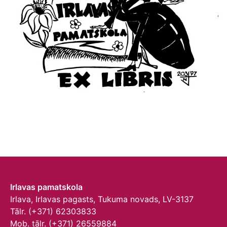
Irlavas pamatskola
Irlava, Irlavas pagasts, Tukuma novads, LV-3137
Tālr. (+371) 62303833
Mob. tālr. (+371) 26559884