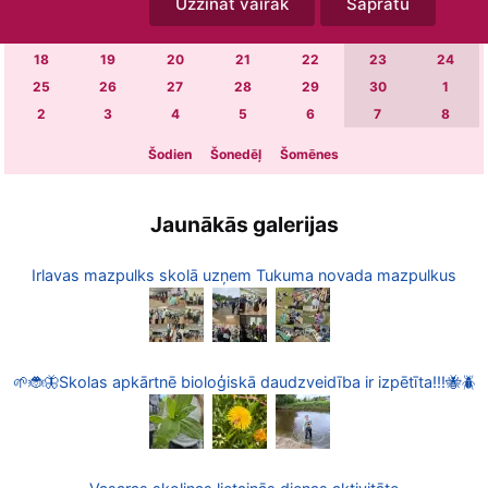
Uzzināt vairāk
Sapratu
4
5
6
7
8
9
10
11
12
13
14
15
16
17
18
19
20
21
22
23
24
25
26
27
28
29
30
1
2
3
4
5
6
7
8
Šodien
Šonedēļ
Šomēnes
Jaunākās galerijas
Irlavas mazpulks skolā uzņem Tukuma novada mazpulkus
🌱🐞🦋Skolas apkārtnē bioloģiskā daudzveidība ir izpētīta!!!🐝🪲