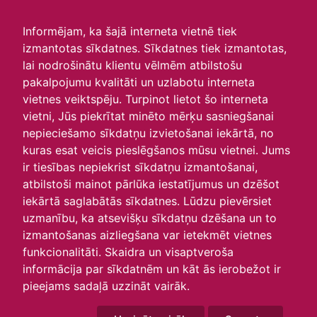
irlavasskola.lv
Informējam, ka šajā interneta vietnē tiek
izmantotas sīkdatnes. Sīkdatnes tiek izmantotas,
Skats :
lai nodrošinātu klientu vēlmēm atbilstošu
pakalpojumu kvalitāti un uzlabotu interneta
Aktuālie
Šodien
Šonedēļ
Šomēnes
vietnes veiktspēju. Turpinot lietot šo interneta
Arhīvs
vietni, Jūs piekrītat minēto mērķu sasniegšanai
nepieciešamo sīkdatņu izvietošanai iekārtā, no
kuras esat veicis pieslēgšanos mūsu vietnei. Jums
ir tiesības nepiekrist sīkdatņu izmantošanai,
atbilstoši mainot pārlūka iestatījumus un dzēšot
iekārtā saglabātās sīkdatnes. Lūdzu pievērsiet
uzmanību, ka atsevišķu sīkdatņu dzēšana un to
izmantošanas aizliegšana var ietekmēt vietnes
funkcionalitāti. Skaidra un visaptveroša
informācija par sīkdatnēm un kāt ās ierobežot ir
P
O
T
C
P
S
Sv
pieejams sadaļā uzzināt vairāk.
28
29
30
31
1
2
3