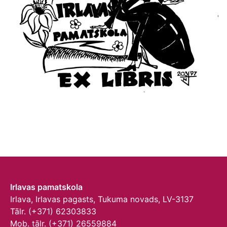
Irlavas pamatskola
Irlava, Irlavas pagasts, Tukuma novads, LV-3137
Tālr. (+371) 62303833
Mob. tālr. (+371) 26559884