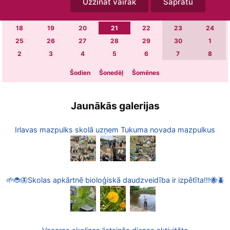
Uzzināt vairāk
Sapratu
4
5
6
7
8
9
10
11
12
13
14
15
16
17
18
19
20
21
22
23
24
25
26
27
28
29
30
1
2
3
4
5
6
7
8
Šodien
Šonedēļ
Šomēnes
Jaunākās galerijas
Irlavas mazpulks skolā uzņem Tukuma novada mazpulkus
🌱🐞🦋Skolas apkārtnē bioloģiskā daudzveidība ir izpētīta!!!🐝🪲