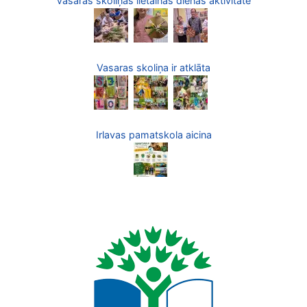
Vasaras skoliņas lietainās dienas aktivitāte
Vasaras skoliņa ir atklāta
Irlavas pamatskola aicina