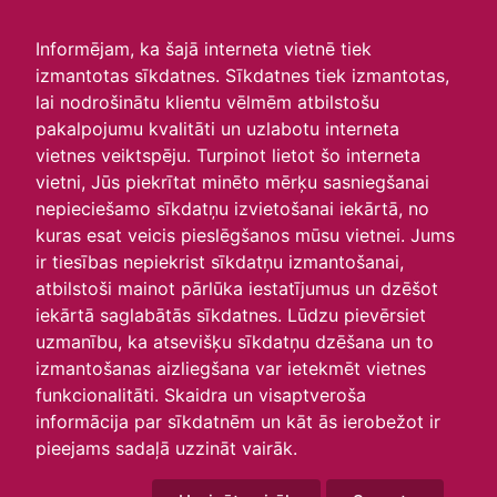
irlavasskola.lv
Informējam, ka šajā interneta vietnē tiek
izmantotas sīkdatnes. Sīkdatnes tiek izmantotas,
Skats :
lai nodrošinātu klientu vēlmēm atbilstošu
pakalpojumu kvalitāti un uzlabotu interneta
Aktuālie
Šodien
Šonedēļ
Šomēnes
vietnes veiktspēju. Turpinot lietot šo interneta
Arhīvs
vietni, Jūs piekrītat minēto mērķu sasniegšanai
nepieciešamo sīkdatņu izvietošanai iekārtā, no
kuras esat veicis pieslēgšanos mūsu vietnei. Jums
ir tiesības nepiekrist sīkdatņu izmantošanai,
atbilstoši mainot pārlūka iestatījumus un dzēšot
iekārtā saglabātās sīkdatnes. Lūdzu pievērsiet
uzmanību, ka atsevišķu sīkdatņu dzēšana un to
izmantošanas aizliegšana var ietekmēt vietnes
funkcionalitāti. Skaidra un visaptveroša
informācija par sīkdatnēm un kāt ās ierobežot ir
P
O
T
C
P
S
Sv
pieejams sadaļā uzzināt vairāk.
28
29
30
31
1
2
3