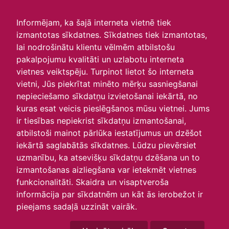
irlavasskola.lv
Informējam, ka šajā interneta vietnē tiek
izmantotas sīkdatnes. Sīkdatnes tiek izmantotas,
Skats :
lai nodrošinātu klientu vēlmēm atbilstošu
pakalpojumu kvalitāti un uzlabotu interneta
Aktuālie
Šodien
Šonedēļ
Šomēnes
vietnes veiktspēju. Turpinot lietot šo interneta
Arhīvs
vietni, Jūs piekrītat minēto mērķu sasniegšanai
nepieciešamo sīkdatņu izvietošanai iekārtā, no
kuras esat veicis pieslēgšanos mūsu vietnei. Jums
ir tiesības nepiekrist sīkdatņu izmantošanai,
atbilstoši mainot pārlūka iestatījumus un dzēšot
iekārtā saglabātās sīkdatnes. Lūdzu pievērsiet
uzmanību, ka atsevišķu sīkdatņu dzēšana un to
izmantošanas aizliegšana var ietekmēt vietnes
funkcionalitāti. Skaidra un visaptveroša
informācija par sīkdatnēm un kāt ās ierobežot ir
P
O
T
C
P
S
Sv
pieejams sadaļā uzzināt vairāk.
25
26
27
28
29
30
1