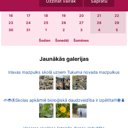
Uzzināt vairāk
Sapratu
2
3
4
5
6
7
8
9
10
11
12
13
14
15
16
17
18
19
20
21
22
23
24
25
26
27
28
29
30
31
1
2
3
4
5
Šodien
Šonedēļ
Šomēnes
Jaunākās galerijas
Irlavas mazpulks skolā uzņem Tukuma novada mazpulkus
🌱🐞🦋Skolas apkārtnē bioloģiskā daudzveidība ir izpētīta!!!🐝🪲