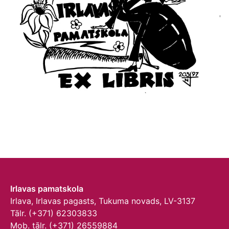
Irlavas pamatskola
Irlava, Irlavas pagasts, Tukuma novads, LV-3137
Tālr. (+371) 62303833
Mob. tālr. (+371) 26559884