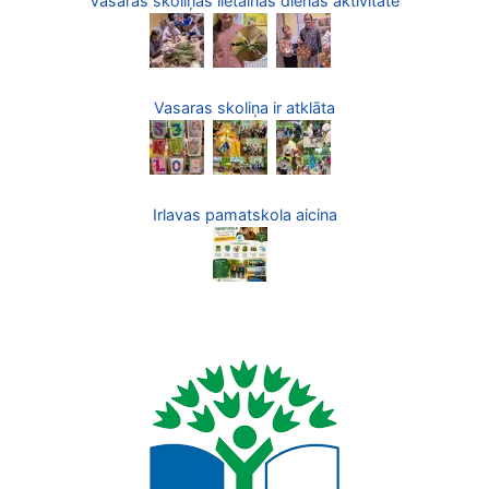
Vasaras skoliņas lietainās dienas aktivitāte
Vasaras skoliņa ir atklāta
Irlavas pamatskola aicina