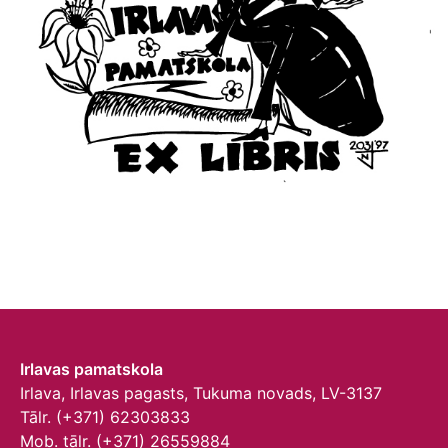
Irlavas pamatskola
Irlava, Irlavas pagasts, Tukuma novads, LV-3137
Tālr. (+371) 62303833
Mob. tālr. (+371) 26559884