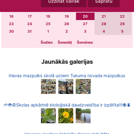
Uzzināt vairāk
Sapratu
2
3
4
5
6
7
8
9
10
11
12
13
14
15
16
17
18
19
20
21
22
23
24
25
26
27
28
29
30
31
1
2
3
4
5
Šodien
Šonedēļ
Šomēnes
Jaunākās galerijas
Irlavas mazpulks skolā uzņem Tukuma novada mazpulkus
🌱🐞🦋Skolas apkārtnē bioloģiskā daudzveidība ir izpētīta!!!🐝🪲