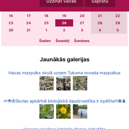
Uzzināt vairāk
Sapratu
2
3
4
5
6
7
8
9
10
11
12
13
14
15
16
17
18
19
20
21
22
23
24
25
26
27
28
29
30
31
1
2
3
4
5
Šodien
Šonedēļ
Šomēnes
Jaunākās galerijas
Irlavas mazpulks skolā uzņem Tukuma novada mazpulkus
🌱🐞🦋Skolas apkārtnē bioloģiskā daudzveidība ir izpētīta!!!🐝🪲