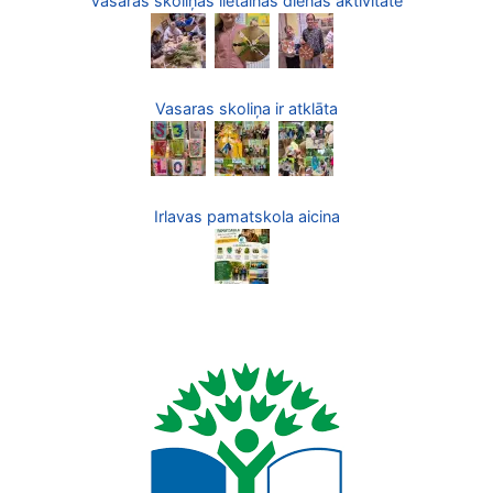
Vasaras skoliņas lietainās dienas aktivitāte
Vasaras skoliņa ir atklāta
Irlavas pamatskola aicina