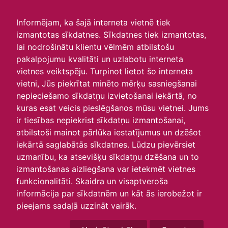
irlavasskola.lv
Informējam, ka šajā interneta vietnē tiek
izmantotas sīkdatnes. Sīkdatnes tiek izmantotas,
Skats :
lai nodrošinātu klientu vēlmēm atbilstošu
pakalpojumu kvalitāti un uzlabotu interneta
Aktuālie
Šodien
Šonedēļ
Šomēnes
vietnes veiktspēju. Turpinot lietot šo interneta
Arhīvs
vietni, Jūs piekrītat minēto mērķu sasniegšanai
nepieciešamo sīkdatņu izvietošanai iekārtā, no
kuras esat veicis pieslēgšanos mūsu vietnei. Jums
ir tiesības nepiekrist sīkdatņu izmantošanai,
atbilstoši mainot pārlūka iestatījumus un dzēšot
iekārtā saglabātās sīkdatnes. Lūdzu pievērsiet
uzmanību, ka atsevišķu sīkdatņu dzēšana un to
izmantošanas aizliegšana var ietekmēt vietnes
funkcionalitāti. Skaidra un visaptveroša
informācija par sīkdatnēm un kāt ās ierobežot ir
P
O
T
C
P
S
Sv
pieejams sadaļā uzzināt vairāk.
25
26
27
28
29
30
1