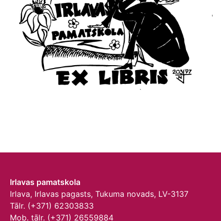
Irlavas pamatskola
Irlava, Irlavas pagasts, Tukuma novads, LV-3137
Tālr. (+371) 62303833
Mob. tālr. (+371) 26559884