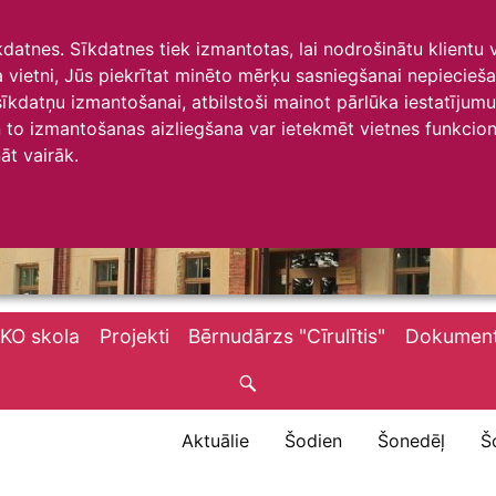
īkdatnes. Sīkdatnes tiek izmantotas, lai nodrošinātu klientu
ta vietni, Jūs piekrītat minēto mērķu sasniegšanai nepiecieš
 sīkdatņu izmantošanai, atbilstoši mainot pārlūka iestatīju
to izmantošanas aizliegšana var ietekmēt vietnes funkciona
āt vairāk.
KO skola
Projekti
Bērnudārzs "Cīrulītis"
Dokument
Aktuālie
Šodien
Šonedēļ
Š