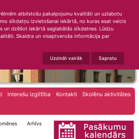
 vēlmēm atbilstošu pakalpojumu kvalitāti un uzlabotu
amo sīkdatņu izvietošanai iekārtā, no kuras esat veicis
mus un dzēšot iekārtā saglabātās sīkdatnes. Lūdzu
litāti. Skaidra un visaptveroša informācija par
Uzzināt vairāk
Sapratu
i
Interešu izglītība
Kontakti
Skolēnu aktivitātes
omēnes
Arhīvs