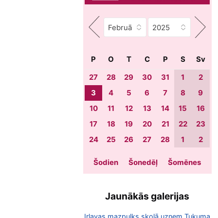
P
O
T
C
P
S
Sv
27
28
29
30
31
1
2
3
4
5
6
7
8
9
10
11
12
13
14
15
16
17
18
19
20
21
22
23
24
25
26
27
28
1
2
Šodien
Šonedēļ
Šomēnes
Jaunākās galerijas
Irlavas mazpulks skolā uzņem Tukuma