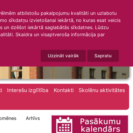
 vēlmēm atbilstošu pakalpojumu kvalitāti un uzlabotu
amo sīkdatņu izvietošanai iekārtā, no kuras esat veicis
mus un dzēšot iekārtā saglabātās sīkdatnes. Lūdzu
litāti. Skaidra un visaptveroša informācija par
Uzzināt vairāk
Sapratu
i
Interešu izglītība
Kontakti
Skolēnu aktivitātes
omēnes
Arhīvs