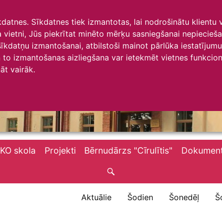
īkdatnes. Sīkdatnes tiek izmantotas, lai nodrošinātu klientu
ta vietni, Jūs piekrītat minēto mērķu sasniegšanai nepiecieš
 sīkdatņu izmantošanai, atbilstoši mainot pārlūka iestatīju
to izmantošanas aizliegšana var ietekmēt vietnes funkciona
āt vairāk.
KO skola
Projekti
Bērnudārzs "Cīrulītis"
Dokument
Aktuālie
Šodien
Šonedēļ
Š