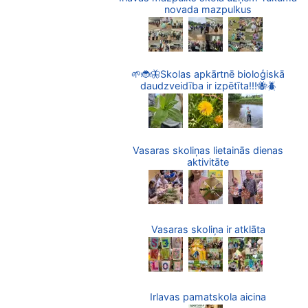
novada mazpulkus
🌱🐞🦋Skolas apkārtnē bioloģiskā
daudzveidība ir izpētīta!!!🐝🪲
Vasaras skoliņas lietainās dienas
aktivitāte
Vasaras skoliņa ir atklāta
Irlavas pamatskola aicina