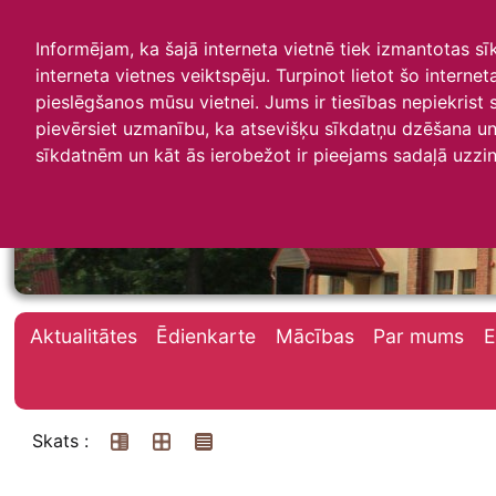
Informējam, ka šajā interneta vietnē tiek izmantotas s
interneta vietnes veiktspēju. Turpinot lietot šo interne
pieslēgšanos mūsu vietnei. Jums ir tiesības nepiekrist
pievērsiet uzmanību, ka atsevišķu sīkdatņu dzēšana un 
Irlavas skola
sīkdatnēm un kāt ās ierobežot ir pieejams sadaļā uzzin
Aktualitātes
Ēdienkarte
Mācības
Par mums
E
Skats :