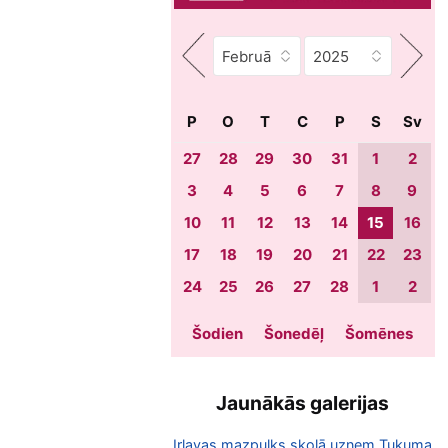
P
O
T
C
P
S
Sv
27
28
29
30
31
1
2
3
4
5
6
7
8
9
10
11
12
13
14
15
16
17
18
19
20
21
22
23
24
25
26
27
28
1
2
Šodien
Šonedēļ
Šomēnes
Jaunākās galerijas
Irlavas mazpulks skolā uzņem Tukuma