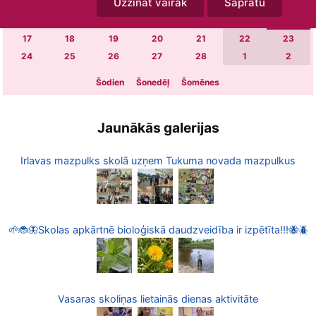
Uzzināt vairāk
Sapratu
3
4
5
6
7
8
9
10
11
12
13
14
15
16
17
18
19
20
21
22
23
24
25
26
27
28
1
2
Šodien
Šonedēļ
Šomēnes
Jaunākās galerijas
Irlavas mazpulks skolā uzņem Tukuma novada mazpulkus
🌱🐞🦋Skolas apkārtnē bioloģiskā daudzveidība ir izpētīta!!!🐝🪲
Vasaras skoliņas lietainās dienas aktivitāte