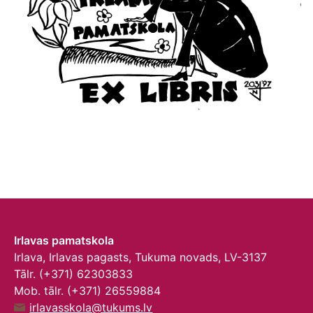
Irlavas pamatskola
Irlava, Irlavas pagasts, Tukuma novads, LV-3137
Tālr. (+371) 62303833
Mob. tālr. (+371) 26559884
irlavasskola@tukums.lv