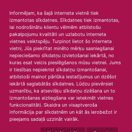
irlavasskola.lv
Informējam, ka šajā interneta vietnē tiek
izmantotas sīkdatnes. Sīkdatnes tiek izmantotas,
Skats :
lai nodrošinātu klientu vēlmēm atbilstošu
pakalpojumu kvalitāti un uzlabotu interneta
Aktuālie
Šodien
Šonedēļ
Šomēnes
vietnes veiktspēju. Turpinot lietot šo interneta
Arhīvs
vietni, Jūs piekrītat minēto mērķu sasniegšanai
nepieciešamo sīkdatņu izvietošanai iekārtā, no
kuras esat veicis pieslēgšanos mūsu vietnei. Jums
ir tiesības nepiekrist sīkdatņu izmantošanai,
atbilstoši mainot pārlūka iestatījumus un dzēšot
iekārtā saglabātās sīkdatnes. Lūdzu pievērsiet
uzmanību, ka atsevišķu sīkdatņu dzēšana un to
izmantošanas aizliegšana var ietekmēt vietnes
funkcionalitāti. Skaidra un visaptveroša
informācija par sīkdatnēm un kāt ās ierobežot ir
P
O
T
C
P
S
Sv
pieejams sadaļā uzzināt vairāk.
27
28
29
30
31
1
2