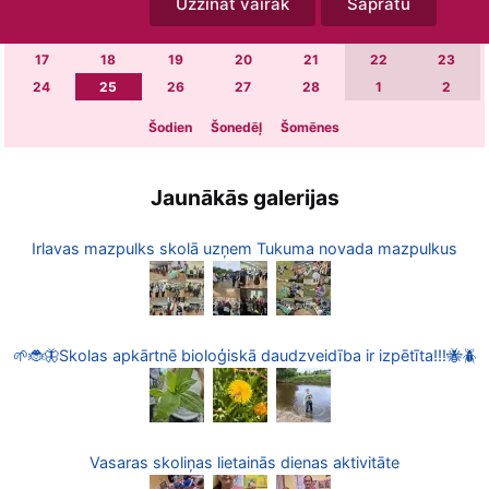
Uzzināt vairāk
Sapratu
3
4
5
6
7
8
9
10
11
12
13
14
15
16
17
18
19
20
21
22
23
24
25
26
27
28
1
2
Šodien
Šonedēļ
Šomēnes
Jaunākās galerijas
Irlavas mazpulks skolā uzņem Tukuma novada mazpulkus
🌱🐞🦋Skolas apkārtnē bioloģiskā daudzveidība ir izpētīta!!!🐝🪲
Vasaras skoliņas lietainās dienas aktivitāte