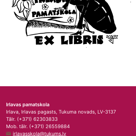
Irlavas pamatskola
Irlava, Irlavas pagasts, Tukuma novads, LV-3137
Tālr. (+371) 62303833
Mob. tālr. (+371) 26559884
irlavasskola@tukums.lv