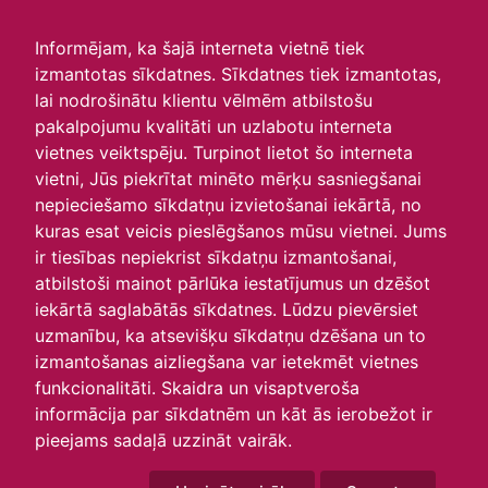
irlavasskola.lv
Informējam, ka šajā interneta vietnē tiek
izmantotas sīkdatnes. Sīkdatnes tiek izmantotas,
Skats :
lai nodrošinātu klientu vēlmēm atbilstošu
pakalpojumu kvalitāti un uzlabotu interneta
Aktuālie
Šodien
Šonedēļ
Šomēnes
vietnes veiktspēju. Turpinot lietot šo interneta
Arhīvs
vietni, Jūs piekrītat minēto mērķu sasniegšanai
nepieciešamo sīkdatņu izvietošanai iekārtā, no
kuras esat veicis pieslēgšanos mūsu vietnei. Jums
ir tiesības nepiekrist sīkdatņu izmantošanai,
atbilstoši mainot pārlūka iestatījumus un dzēšot
iekārtā saglabātās sīkdatnes. Lūdzu pievērsiet
uzmanību, ka atsevišķu sīkdatņu dzēšana un to
izmantošanas aizliegšana var ietekmēt vietnes
funkcionalitāti. Skaidra un visaptveroša
informācija par sīkdatnēm un kāt ās ierobežot ir
P
O
T
C
P
S
Sv
pieejams sadaļā uzzināt vairāk.
27
28
29
30
31
1
2