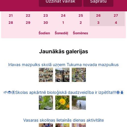
Uzzināt vairāk
Sapratu
7
8
9
10
11
12
13
14
15
16
17
18
19
20
21
22
23
24
25
26
27
28
29
30
1
2
3
4
Šodien
Šonedēļ
Šomēnes
Jaunākās galerijas
Irlavas mazpulks skolā uzņem Tukuma novada mazpulkus
🌱🐞🦋Skolas apkārtnē bioloģiskā daudzveidība ir izpētīta!!!🐝🪲
Vasaras skoliņas lietainās dienas aktivitāte