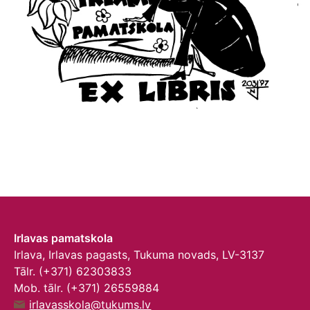
Irlavas pamatskola
Irlava, Irlavas pagasts, Tukuma novads, LV-3137
Tālr. (+371) 62303833
Mob. tālr. (+371) 26559884
irlavasskola@tukums.lv