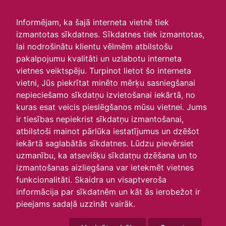
irlavasskola.lv
Informējam, ka šajā interneta vietnē tiek
izmantotas sīkdatnes. Sīkdatnes tiek izmantotas,
Skats :
lai nodrošinātu klientu vēlmēm atbilstošu
pakalpojumu kvalitāti un uzlabotu interneta
Aktuālie
Šodien
Šonedēļ
Šomēnes
vietnes veiktspēju. Turpinot lietot šo interneta
Arhīvs
vietni, Jūs piekrītat minēto mērķu sasniegšanai
nepieciešamo sīkdatņu izvietošanai iekārtā, no
kuras esat veicis pieslēgšanos mūsu vietnei. Jums
ir tiesības nepiekrist sīkdatņu izmantošanai,
atbilstoši mainot pārlūka iestatījumus un dzēšot
iekārtā saglabātās sīkdatnes. Lūdzu pievērsiet
uzmanību, ka atsevišķu sīkdatņu dzēšana un to
izmantošanas aizliegšana var ietekmēt vietnes
funkcionalitāti. Skaidra un visaptveroša
informācija par sīkdatnēm un kāt ās ierobežot ir
P
O
T
C
P
S
Sv
pieejams sadaļā uzzināt vairāk.
31
1
2
3
4
5
6