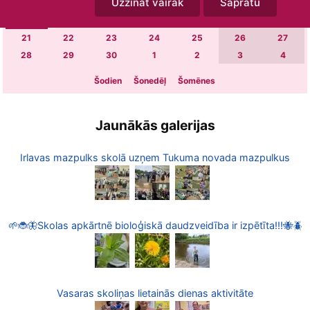
Uzzināt vairāk
Sapratu
7
8
9
10
11
12
13
14
15
16
17
18
19
20
21
22
23
24
25
26
27
28
29
30
1
2
3
4
Šodien
Šonedēļ
Šomēnes
Jaunākās galerijas
Irlavas mazpulks skolā uzņem Tukuma novada mazpulkus
🌱🐞🦋Skolas apkārtnē bioloģiskā daudzveidība ir izpētīta!!!🐝🪲
Vasaras skoliņas lietainās dienas aktivitāte