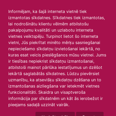
irlavasskola.lv
Informējam, ka šajā interneta vietnē tiek
izmantotas sīkdatnes. Sīkdatnes tiek izmantotas,
Skats :
lai nodrošinātu klientu vēlmēm atbilstošu
pakalpojumu kvalitāti un uzlabotu interneta
Aktuālie
Šodien
Šonedēļ
Šomēnes
vietnes veiktspēju. Turpinot lietot šo interneta
Arhīvs
vietni, Jūs piekrītat minēto mērķu sasniegšanai
nepieciešamo sīkdatņu izvietošanai iekārtā, no
kuras esat veicis pieslēgšanos mūsu vietnei. Jums
ir tiesības nepiekrist sīkdatņu izmantošanai,
atbilstoši mainot pārlūka iestatījumus un dzēšot
iekārtā saglabātās sīkdatnes. Lūdzu pievērsiet
uzmanību, ka atsevišķu sīkdatņu dzēšana un to
izmantošanas aizliegšana var ietekmēt vietnes
funkcionalitāti. Skaidra un visaptveroša
informācija par sīkdatnēm un kāt ās ierobežot ir
P
O
T
C
P
S
Sv
pieejams sadaļā uzzināt vairāk.
31
1
2
3
4
5
6