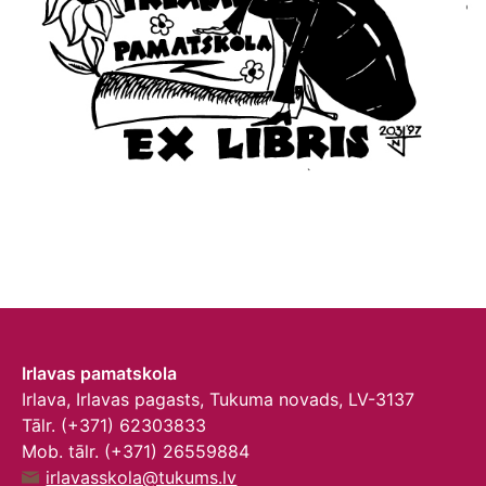
Irlavas pamatskola
Irlava, Irlavas pagasts, Tukuma novads, LV-3137
Tālr. (+371) 62303833
Mob. tālr. (+371) 26559884
irlavasskola@tukums.lv