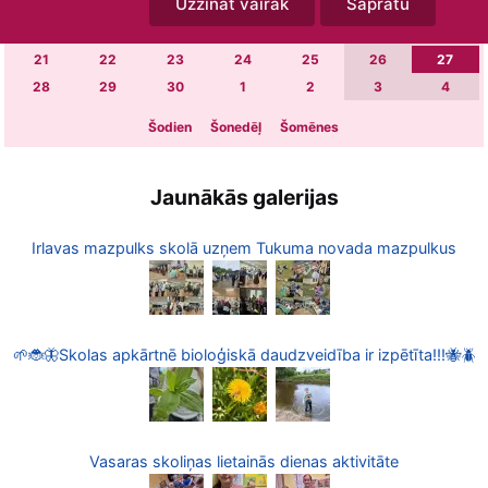
Uzzināt vairāk
Sapratu
7
8
9
10
11
12
13
14
15
16
17
18
19
20
21
22
23
24
25
26
27
28
29
30
1
2
3
4
Šodien
Šonedēļ
Šomēnes
Jaunākās galerijas
Irlavas mazpulks skolā uzņem Tukuma novada mazpulkus
🌱🐞🦋Skolas apkārtnē bioloģiskā daudzveidība ir izpētīta!!!🐝🪲
Vasaras skoliņas lietainās dienas aktivitāte