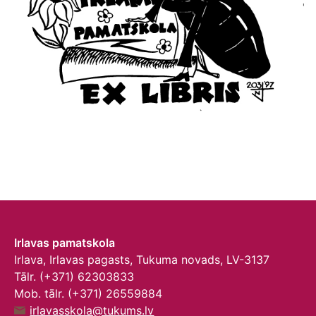
Irlavas pamatskola
Irlava, Irlavas pagasts, Tukuma novads, LV-3137
Tālr. (+371) 62303833
Mob. tālr. (+371) 26559884
irlavasskola@tukums.lv