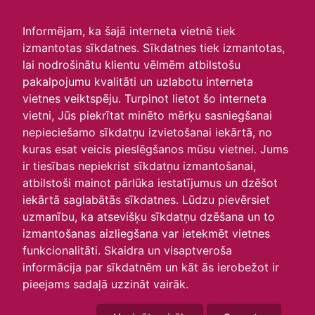
irlavasskola.lv
Informējam, ka šajā interneta vietnē tiek
izmantotas sīkdatnes. Sīkdatnes tiek izmantotas,
Skats :
lai nodrošinātu klientu vēlmēm atbilstošu
pakalpojumu kvalitāti un uzlabotu interneta
Aktuālie
Šodien
Šonedēļ
Šomēnes
vietnes veiktspēju. Turpinot lietot šo interneta
Arhīvs
vietni, Jūs piekrītat minēto mērķu sasniegšanai
nepieciešamo sīkdatņu izvietošanai iekārtā, no
kuras esat veicis pieslēgšanos mūsu vietnei. Jums
ir tiesības nepiekrist sīkdatņu izmantošanai,
atbilstoši mainot pārlūka iestatījumus un dzēšot
iekārtā saglabātās sīkdatnes. Lūdzu pievērsiet
uzmanību, ka atsevišķu sīkdatņu dzēšana un to
izmantošanas aizliegšana var ietekmēt vietnes
funkcionalitāti. Skaidra un visaptveroša
informācija par sīkdatnēm un kāt ās ierobežot ir
P
O
T
C
P
S
Sv
pieejams sadaļā uzzināt vairāk.
31
1
2
3
4
5
6