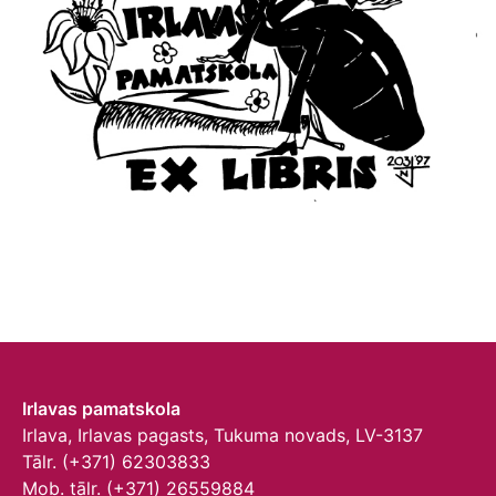
Irlavas pamatskola
Irlava, Irlavas pagasts, Tukuma novads, LV-3137
Tālr. (+371) 62303833
Mob. tālr. (+371) 26559884