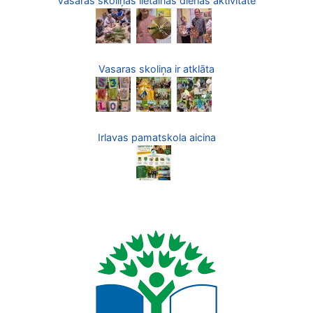
Vasaras skoliņas lietainās dienas aktivitāte
Vasaras skoliņa ir atklāta
Irlavas pamatskola aicina