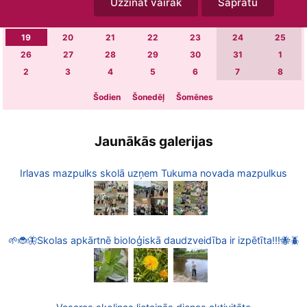
Uzzināt vairāk
Sapratu
5
6
7
8
9
10
11
12
13
14
15
16
17
18
19
20
21
22
23
24
25
26
27
28
29
30
31
1
2
3
4
5
6
7
8
Šodien
Šonedēļ
Šomēnes
Jaunākās galerijas
Irlavas mazpulks skolā uzņem Tukuma novada mazpulkus
🌱🐞🦋Skolas apkārtnē bioloģiskā daudzveidība ir izpētīta!!!🐝🪲