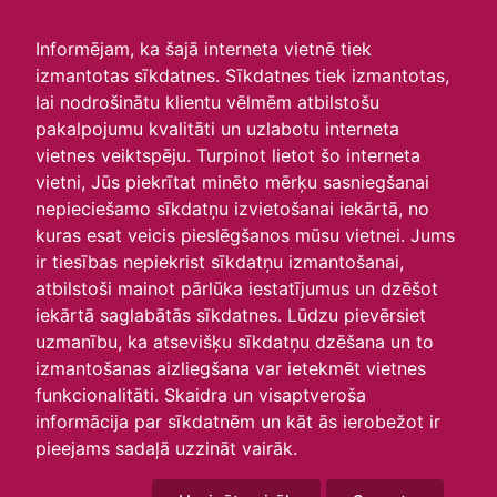
irlavasskola.lv
Informējam, ka šajā interneta vietnē tiek
izmantotas sīkdatnes. Sīkdatnes tiek izmantotas,
Skats :
lai nodrošinātu klientu vēlmēm atbilstošu
pakalpojumu kvalitāti un uzlabotu interneta
Aktuālie
Šodien
Šonedēļ
Šomēnes
vietnes veiktspēju. Turpinot lietot šo interneta
Arhīvs
vietni, Jūs piekrītat minēto mērķu sasniegšanai
nepieciešamo sīkdatņu izvietošanai iekārtā, no
kuras esat veicis pieslēgšanos mūsu vietnei. Jums
ir tiesības nepiekrist sīkdatņu izmantošanai,
atbilstoši mainot pārlūka iestatījumus un dzēšot
iekārtā saglabātās sīkdatnes. Lūdzu pievērsiet
uzmanību, ka atsevišķu sīkdatņu dzēšana un to
izmantošanas aizliegšana var ietekmēt vietnes
funkcionalitāti. Skaidra un visaptveroša
informācija par sīkdatnēm un kāt ās ierobežot ir
P
O
T
C
P
S
Sv
pieejams sadaļā uzzināt vairāk.
28
29
30
1
2
3
4