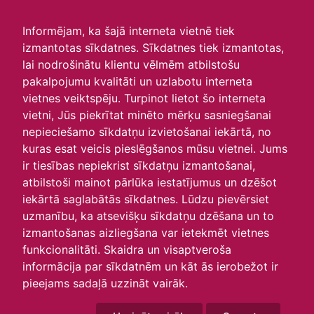
irlavasskola.lv
Informējam, ka šajā interneta vietnē tiek
izmantotas sīkdatnes. Sīkdatnes tiek izmantotas,
Skats :
lai nodrošinātu klientu vēlmēm atbilstošu
pakalpojumu kvalitāti un uzlabotu interneta
Aktuālie
Šodien
Šonedēļ
Šomēnes
vietnes veiktspēju. Turpinot lietot šo interneta
Arhīvs
vietni, Jūs piekrītat minēto mērķu sasniegšanai
nepieciešamo sīkdatņu izvietošanai iekārtā, no
kuras esat veicis pieslēgšanos mūsu vietnei. Jums
ir tiesības nepiekrist sīkdatņu izmantošanai,
atbilstoši mainot pārlūka iestatījumus un dzēšot
iekārtā saglabātās sīkdatnes. Lūdzu pievērsiet
uzmanību, ka atsevišķu sīkdatņu dzēšana un to
izmantošanas aizliegšana var ietekmēt vietnes
funkcionalitāti. Skaidra un visaptveroša
informācija par sīkdatnēm un kāt ās ierobežot ir
P
O
T
C
P
S
Sv
pieejams sadaļā uzzināt vairāk.
26
27
28
29
30
31
1