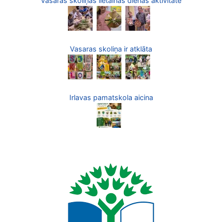
Vasaras skoliņas lietainās dienas aktivitāte
Vasaras skoliņa ir atklāta
Irlavas pamatskola aicina