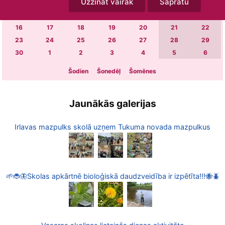
Uzzināt vairāk
Sapratu
2
3
4
5
6
7
8
9
10
11
12
13
14
15
16
17
18
19
20
21
22
23
24
25
26
27
28
29
30
1
2
3
4
5
6
Šodien
Šonedēļ
Šomēnes
Jaunākās galerijas
Irlavas mazpulks skolā uzņem Tukuma novada mazpulkus
🌱🐞🦋Skolas apkārtnē bioloģiskā daudzveidība ir izpētīta!!!🐝🪲