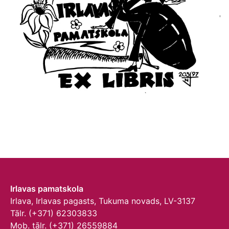
Irlavas pamatskola
Irlava, Irlavas pagasts, Tukuma novads, LV-3137
Tālr. (+371) 62303833
Mob. tālr. (+371) 26559884