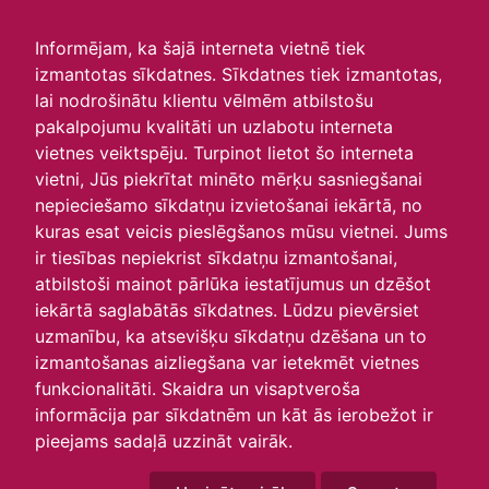
irlavasskola.lv
Informējam, ka šajā interneta vietnē tiek
izmantotas sīkdatnes. Sīkdatnes tiek izmantotas,
Skats :
lai nodrošinātu klientu vēlmēm atbilstošu
pakalpojumu kvalitāti un uzlabotu interneta
Aktuālie
Šodien
Šonedēļ
Šomēnes
vietnes veiktspēju. Turpinot lietot šo interneta
Arhīvs
vietni, Jūs piekrītat minēto mērķu sasniegšanai
nepieciešamo sīkdatņu izvietošanai iekārtā, no
kuras esat veicis pieslēgšanos mūsu vietnei. Jums
ir tiesības nepiekrist sīkdatņu izmantošanai,
atbilstoši mainot pārlūka iestatījumus un dzēšot
iekārtā saglabātās sīkdatnes. Lūdzu pievērsiet
uzmanību, ka atsevišķu sīkdatņu dzēšana un to
izmantošanas aizliegšana var ietekmēt vietnes
funkcionalitāti. Skaidra un visaptveroša
informācija par sīkdatnēm un kāt ās ierobežot ir
P
O
T
C
P
S
Sv
pieejams sadaļā uzzināt vairāk.
29
30
31
1
2
3
4