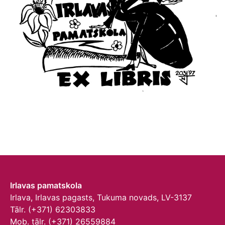
Irlavas pamatskola
Irlava, Irlavas pagasts, Tukuma novads, LV-3137
Tālr. (+371) 62303833
Mob. tālr. (+371) 26559884