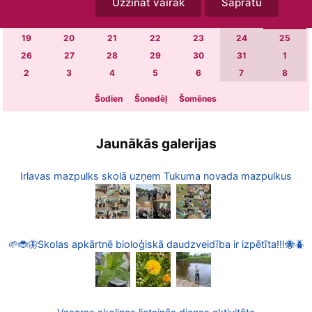
Uzzināt vairāk
Sapratu
5
6
7
8
9
10
11
12
13
14
15
16
17
18
19
20
21
22
23
24
25
26
27
28
29
30
31
1
2
3
4
5
6
7
8
Šodien
Šonedēļ
Šomēnes
Jaunākās galerijas
Irlavas mazpulks skolā uzņem Tukuma novada mazpulkus
🌱🐞🦋Skolas apkārtnē bioloģiskā daudzveidība ir izpētīta!!!🐝🪲