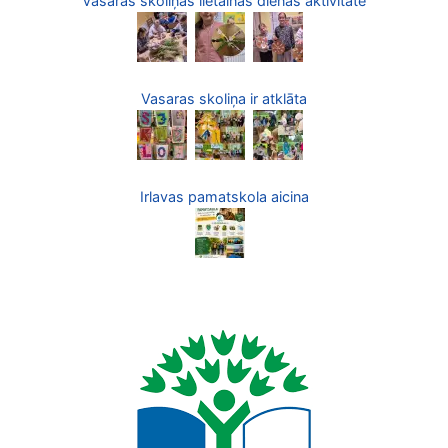
Vasaras skoliņas lietainās dienas aktivitāte
Vasaras skoliņa ir atklāta
Irlavas pamatskola aicina