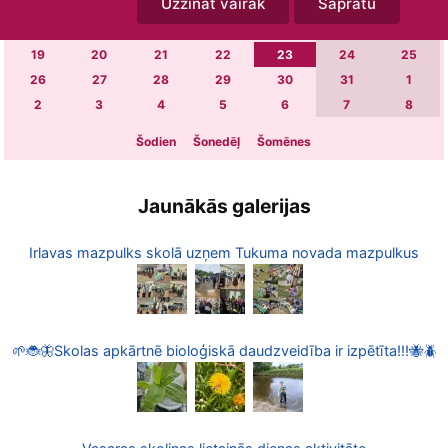
Uzzināt vairāk
Sapratu
5
6
7
8
9
10
11
12
13
14
15
16
17
18
19
20
21
22
23
24
25
26
27
28
29
30
31
1
2
3
4
5
6
7
8
Šodien
Šonedēļ
Šomēnes
Jaunākās galerijas
Irlavas mazpulks skolā uzņem Tukuma novada mazpulkus
🌱🐞🦋Skolas apkārtnē bioloģiskā daudzveidība ir izpētīta!!!🐝🪲