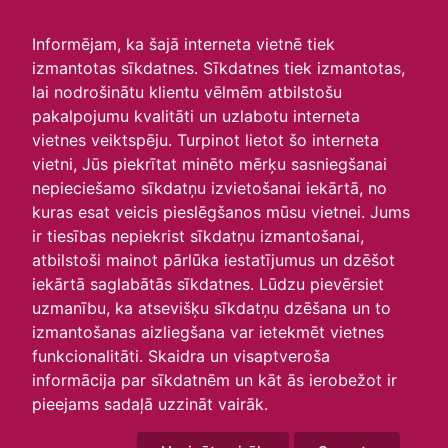
irlavasskola.lv
Informējam, ka šajā interneta vietnē tiek
izmantotas sīkdatnes. Sīkdatnes tiek izmantotas,
Skats :
lai nodrošinātu klientu vēlmēm atbilstošu
pakalpojumu kvalitāti un uzlabotu interneta
Aktuālie
Šodien
Šonedēļ
Šomēnes
vietnes veiktspēju. Turpinot lietot šo interneta
Arhīvs
vietni, Jūs piekrītat minēto mērķu sasniegšanai
nepieciešamo sīkdatņu izvietošanai iekārtā, no
kuras esat veicis pieslēgšanos mūsu vietnei. Jums
ir tiesības nepiekrist sīkdatņu izmantošanai,
atbilstoši mainot pārlūka iestatījumus un dzēšot
iekārtā saglabātās sīkdatnes. Lūdzu pievērsiet
uzmanību, ka atsevišķu sīkdatņu dzēšana un to
izmantošanas aizliegšana var ietekmēt vietnes
funkcionalitāti. Skaidra un visaptveroša
informācija par sīkdatnēm un kāt ās ierobežot ir
P
O
T
C
P
S
Sv
pieejams sadaļā uzzināt vairāk.
29
30
31
1
2
3
4