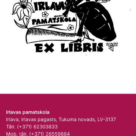
Irlavas pamatskola
Irlava, Irlavas pagasts, Tukuma novads, LV-3137
Tālr. (+371) 62303833
Mob. tālr. (+371) 26559884