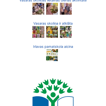
Vasaras skoliņas lietainās dienas aktivitāte
Vasaras skoliņa ir atklāta
Irlavas pamatskola aicina