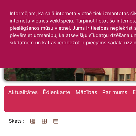
Informējam, ka šajā interneta vietnē tiek izmantotas s
interneta vietnes veiktspēju. Turpinot lietot šo interne
pieslēgšanos mūsu vietnei. Jums ir tiesības nepiekrist
pievērsiet uzmanību, ka atsevišķu sīkdatņu dzēšana un 
Irlavas skola
sīkdatnēm un kāt ās ierobežot ir pieejams sadaļā uzzin
Aktualitātes
Ēdienkarte
Mācības
Par mums
E
Skats :