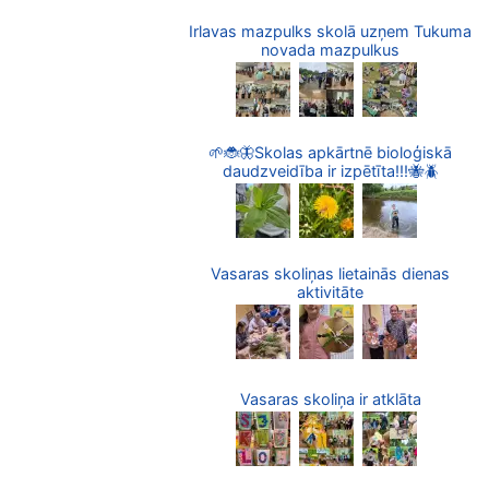
Irlavas mazpulks skolā uzņem Tukuma
novada mazpulkus
🌱🐞🦋Skolas apkārtnē bioloģiskā
daudzveidība ir izpētīta!!!🐝🪲
Vasaras skoliņas lietainās dienas
aktivitāte
Vasaras skoliņa ir atklāta