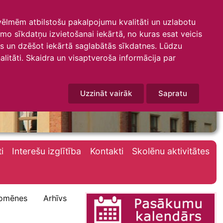
 vēlmēm atbilstošu pakalpojumu kvalitāti un uzlabotu
amo sīkdatņu izvietošanai iekārtā, no kuras esat veicis
mus un dzēšot iekārtā saglabātās sīkdatnes. Lūdzu
litāti. Skaidra un visaptveroša informācija par
Uzzināt vairāk
Sapratu
i
Interešu izglītība
Kontakti
Skolēnu aktivitātes
omēnes
Arhīvs