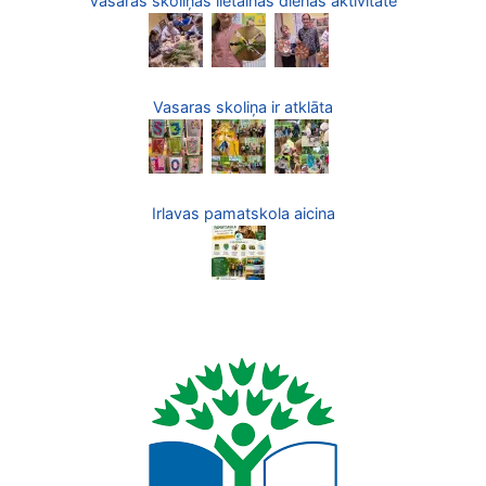
Vasaras skoliņas lietainās dienas aktivitāte
Vasaras skoliņa ir atklāta
Irlavas pamatskola aicina