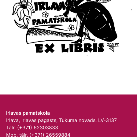
Irlavas pamatskola
Irlava, Irlavas pagasts, Tukuma novads, LV-3137
Tālr. (+371) 62303833
Mob. tālr. (+371) 26559884