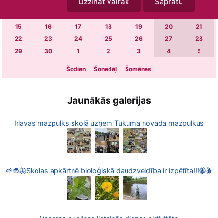
Uzzināt vairāk
Sapratu
1
2
3
4
5
6
7
8
9
10
11
12
13
14
15
16
17
18
19
20
21
22
23
24
25
26
27
28
29
30
1
2
3
4
5
Šodien
Šonedēļ
Šomēnes
Jaunākās galerijas
Irlavas mazpulks skolā uzņem Tukuma novada mazpulkus
🌱🐞🦋Skolas apkārtnē bioloģiskā daudzveidība ir izpētīta!!!🐝🪲