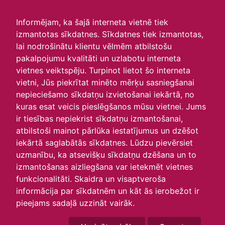
irlavasskola.lv
Informējam, ka šajā interneta vietnē tiek
izmantotas sīkdatnes. Sīkdatnes tiek izmantotas,
Skats :
lai nodrošinātu klientu vēlmēm atbilstošu
pakalpojumu kvalitāti un uzlabotu interneta
Aktuālie
Šodien
Šonedēļ
Šomēnes
vietnes veiktspēju. Turpinot lietot šo interneta
Arhīvs
vietni, Jūs piekrītat minēto mērķu sasniegšanai
nepieciešamo sīkdatņu izvietošanai iekārtā, no
kuras esat veicis pieslēgšanos mūsu vietnei. Jums
ir tiesības nepiekrist sīkdatņu izmantošanai,
atbilstoši mainot pārlūka iestatījumus un dzēšot
iekārtā saglabātās sīkdatnes. Lūdzu pievērsiet
uzmanību, ka atsevišķu sīkdatņu dzēšana un to
izmantošanas aizliegšana var ietekmēt vietnes
funkcionalitāti. Skaidra un visaptveroša
informācija par sīkdatnēm un kāt ās ierobežot ir
P
O
T
C
P
S
Sv
pieejams sadaļā uzzināt vairāk.
25
26
27
28
29
30
31