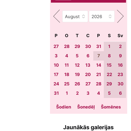
P
O
T
C
P
S
Sv
27
28
29
30
31
1
2
3
4
5
6
7
8
9
10
11
12
13
14
15
16
17
18
19
20
21
22
23
24
25
26
27
28
29
30
31
1
2
3
4
5
6
Šodien
Šonedēļ
Šomēnes
Jaunākās galerijas