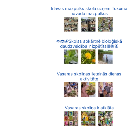
Irlavas mazpulks skolā uzņem Tukuma
novada mazpulkus
🌱🐞🦋Skolas apkārtnē bioloģiskā
daudzveidība ir izpētīta!!!🐝🪲
Vasaras skoliņas lietainās dienas
aktivitāte
Vasaras skoliņa ir atklāta