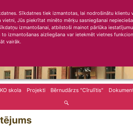
īkdatnes. Sīkdatnes tiek izmantotas, lai nodrošinātu klientu
ta vietni, Jūs piekrītat minēto mērķu sasniegšanai nepiecieš
 sīkdatņu izmantošanai, atbilstoši mainot pārlūka iestatīju
to izmantošanas aizliegšana var ietekmēt vietnes funkciona
āt vairāk.
KO skola
Projekti
Bērnudārzs "Cīrulītis"
Dokument
rtējums