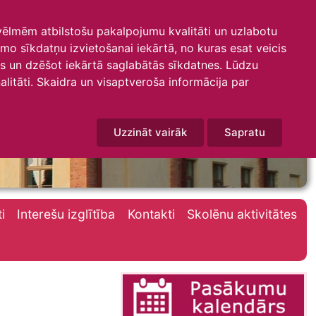
 vēlmēm atbilstošu pakalpojumu kvalitāti un uzlabotu
amo sīkdatņu izvietošanai iekārtā, no kuras esat veicis
mus un dzēšot iekārtā saglabātās sīkdatnes. Lūdzu
litāti. Skaidra un visaptveroša informācija par
Uzzināt vairāk
Sapratu
i
Interešu izglītība
Kontakti
Skolēnu aktivitātes