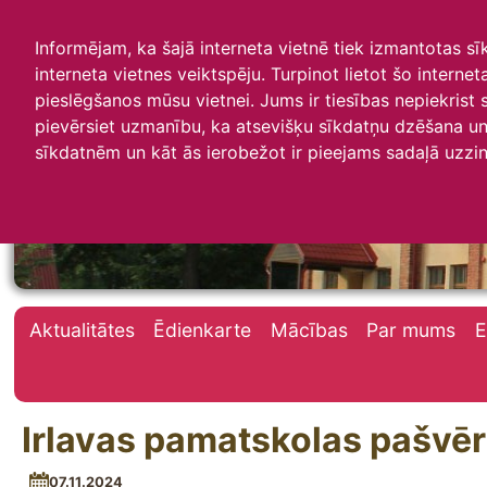
Informējam, ka šajā interneta vietnē tiek izmantotas s
interneta vietnes veiktspēju. Turpinot lietot šo interne
pieslēgšanos mūsu vietnei. Jums ir tiesības nepiekrist
pievērsiet uzmanību, ka atsevišķu sīkdatņu dzēšana un 
Irlavas skola
sīkdatnēm un kāt ās ierobežot ir pieejams sadaļā uzzin
Aktualitātes
Ēdienkarte
Mācības
Par mums
E
Irlavas pamatskolas pašvē
07.11.2024