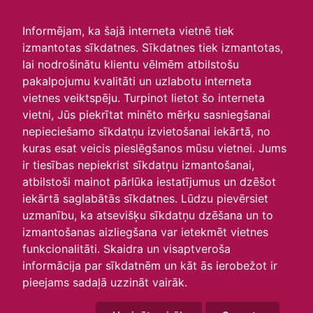
irlavasskola.lv
Informējam, ka šajā interneta vietnē tiek
izmantotas sīkdatnes. Sīkdatnes tiek izmantotas,
Rīcības plāns
lai nodrošinātu klientu vēlmēm atbilstošu
pakalpojumu kvalitāti un uzlabotu interneta
Rīcības plāns
vietnes veiktspēju. Turpinot lietot šo interneta
vietni, Jūs piekrītat minēto mērķu sasniegšanai
30.10.2025
nepieciešamo sīkdatņu izvietošanai iekārtā, no
Rīcības plāns
kuras esat veicis pieslēgšanos mūsu vietnei. Jums
ir tiesības nepiekrist sīkdatņu izmantošanai,
Bioloģiskā daudzveidība
atbilstoši mainot pārlūka iestatījumus un dzēšot
iekārtā saglabātās sīkdatnes. Lūdzu pievērsiet
30.10.2025
uzmanību, ka atsevišķu sīkdatņu dzēšana un to
Bioloģiskā daudzveidība
izmantošanas aizliegšana var ietekmēt vietnes
funkcionalitāti. Skaidra un visaptveroša
Rīcības plāns un mērķi
informācija par sīkdatnēm un kāt ās ierobežot ir
pieejams sadaļā uzzināt vairāk.
19.11.2024
Rīcības plāns