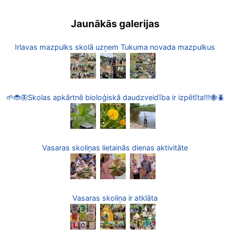
Jaunākās galerijas
Irlavas mazpulks skolā uzņem Tukuma novada mazpulkus
🌱🐞🦋Skolas apkārtnē bioloģiskā daudzveidība ir izpētīta!!!🐝🪲
Vasaras skoliņas lietainās dienas aktivitāte
Vasaras skoliņa ir atklāta