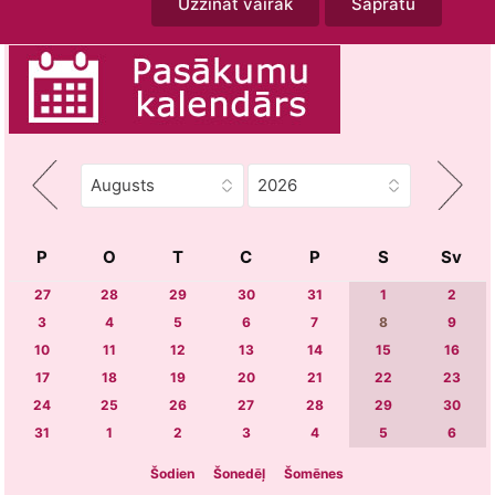
Uzzināt vairāk
Sapratu
P
O
T
C
P
S
Sv
27
28
29
30
31
1
2
3
4
5
6
7
8
9
10
11
12
13
14
15
16
17
18
19
20
21
22
23
24
25
26
27
28
29
30
31
1
2
3
4
5
6
Šodien
Šonedēļ
Šomēnes