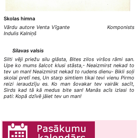
Skolas himna
Vārdu autore Venta Vīgante
Komponists
Indulis Kalniņš
Silavas valsis
Silti vēji priežu silu glāsta, Bites zilos viršos rāmi san.
Upe ko mums šalcot klusi stāsta,- Neaizmirst nekad to
tev un man! Neaizmirst nekad to rudens dienu- Bikli soļi
skolai pretī nes, Un starp simtiem tikai tevi vienu Pirmo
reizi ieraudzīju es. Ko man šovakar tev vairāk sacīt,
Sirds kad tā kā medus bite san! Manās acīs izlasi to
pati: Kopā dzīvē jāiet tev un man!