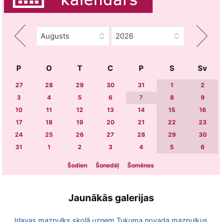
P
O
T
C
P
S
Sv
27
28
29
30
31
1
2
3
4
5
6
7
8
9
10
11
12
13
14
15
16
17
18
19
20
21
22
23
24
25
26
27
28
29
30
31
1
2
3
4
5
6
Šodien
Šonedēļ
Šomēnes
Jaunākās galerijas
Irlavas mazpulks skolā uzņem Tukuma novada mazpulkus