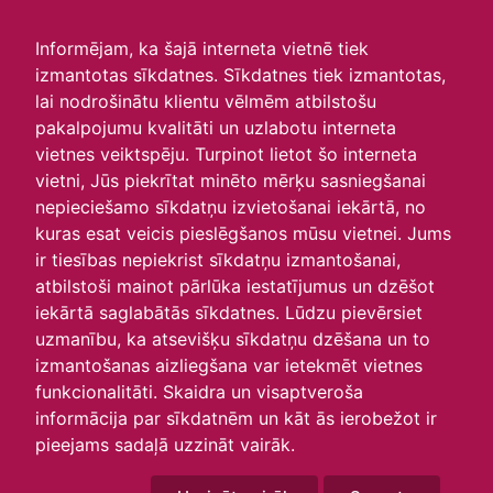
irlavasskola.lv
Informējam, ka šajā interneta vietnē tiek
izmantotas sīkdatnes. Sīkdatnes tiek izmantotas,
Irlavas pamatskolas
lai nodrošinātu klientu vēlmēm atbilstošu
pakalpojumu kvalitāti un uzlabotu interneta
simboli
vietnes veiktspēju. Turpinot lietot šo interneta
vietni, Jūs piekrītat minēto mērķu sasniegšanai
14.12.2021
nepieciešamo sīkdatņu izvietošanai iekārtā, no
Irlavas pamatskolai ir sava atribūtika - skolas himna,
kuras esat veicis pieslēgšanos mūsu vietnei. Jums
skolas logo un karogs.
ir tiesības nepiekrist sīkdatņu izmantošanai,
Skolas karogs
atbilstoši mainot pārlūka iestatījumus un dzēšot
iekārtā saglabātās sīkdatnes. Lūdzu pievērsiet
uzmanību, ka atsevišķu sīkdatņu dzēšana un to
izmantošanas aizliegšana var ietekmēt vietnes
funkcionalitāti. Skaidra un visaptveroša
informācija par sīkdatnēm un kāt ās ierobežot ir
pieejams sadaļā uzzināt vairāk.