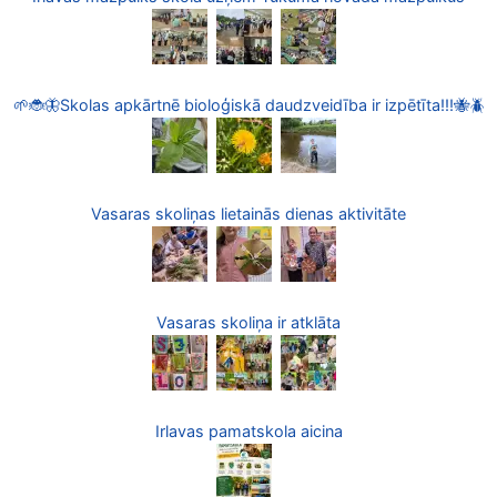
🌱🐞🦋Skolas apkārtnē bioloģiskā daudzveidība ir izpētīta!!!🐝🪲
Vasaras skoliņas lietainās dienas aktivitāte
Vasaras skoliņa ir atklāta
Irlavas pamatskola aicina