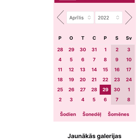
P
O
T
C
P
S
Sv
28
29
30
31
1
2
3
4
5
6
7
8
9
10
11
12
13
14
15
16
17
18
19
20
21
22
23
24
25
26
27
28
29
30
1
2
3
4
5
6
7
8
Šodien
Šonedēļ
Šomēnes
Jaunākās galerijas