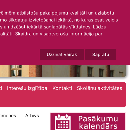
 vēlmēm atbilstošu pakalpojumu kvalitāti un uzlabotu
amo sīkdatņu izvietošanai iekārtā, no kuras esat veicis
mus un dzēšot iekārtā saglabātās sīkdatnes. Lūdzu
litāti. Skaidra un visaptveroša informācija par
Uzzināt vairāk
Sapratu
i
Interešu izglītība
Kontakti
Skolēnu aktivitātes
omēnes
Arhīvs