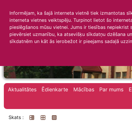
Informējam, ka šajā interneta vietnē tiek izmantotas s
interneta vietnes veiktspēju. Turpinot lietot šo interne
pieslēgšanos mūsu vietnei. Jums ir tiesības nepiekrist
pievērsiet uzmanību, ka atsevišķu sīkdatņu dzēšana un 
Irlavas skola
sīkdatnēm un kāt ās ierobežot ir pieejams sadaļā uzzin
Aktualitātes
Ēdienkarte
Mācības
Par mums
E
Skats :