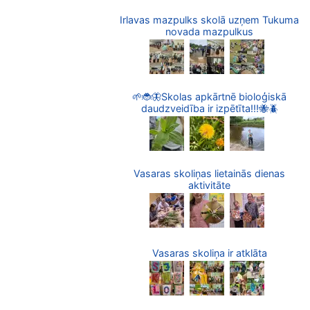
Irlavas mazpulks skolā uzņem Tukuma
novada mazpulkus
🌱🐞🦋Skolas apkārtnē bioloģiskā
daudzveidība ir izpētīta!!!🐝🪲
Vasaras skoliņas lietainās dienas
aktivitāte
Vasaras skoliņa ir atklāta