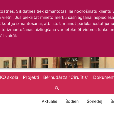
īkdatnes. Sīkdatnes tiek izmantotas, lai nodrošinātu klientu
ta vietni, Jūs piekrītat minēto mērķu sasniegšanai nepiecieš
 sīkdatņu izmantošanai, atbilstoši mainot pārlūka iestatīju
to izmantošanas aizliegšana var ietekmēt vietnes funkciona
āt vairāk.
KO skola
Projekti
Bērnudārzs "Cīrulītis"
Dokument
Aktuālie
Šodien
Šonedēļ
Š