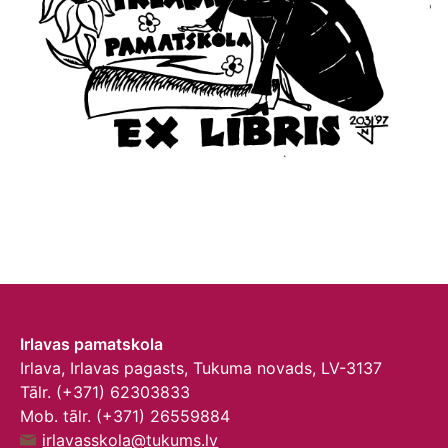
Irlavas pamatskola
Irlava, Irlavas pagasts, Tukuma novads, LV-3137
Tālr. (+371) 62303833
Mob. tālr. (+371) 26559884
irlavasskola@tukums.lv