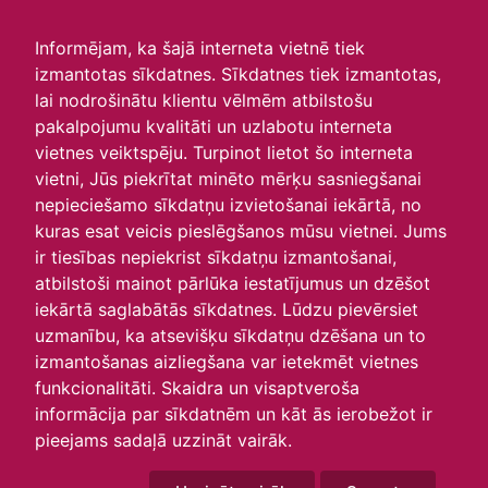
irlavasskola.lv
Informējam, ka šajā interneta vietnē tiek
izmantotas sīkdatnes. Sīkdatnes tiek izmantotas,
Skats :
lai nodrošinātu klientu vēlmēm atbilstošu
pakalpojumu kvalitāti un uzlabotu interneta
Aktuālie
Šodien
Šonedēļ
Šomēnes
vietnes veiktspēju. Turpinot lietot šo interneta
Arhīvs
vietni, Jūs piekrītat minēto mērķu sasniegšanai
nepieciešamo sīkdatņu izvietošanai iekārtā, no
kuras esat veicis pieslēgšanos mūsu vietnei. Jums
ir tiesības nepiekrist sīkdatņu izmantošanai,
atbilstoši mainot pārlūka iestatījumus un dzēšot
iekārtā saglabātās sīkdatnes. Lūdzu pievērsiet
uzmanību, ka atsevišķu sīkdatņu dzēšana un to
izmantošanas aizliegšana var ietekmēt vietnes
funkcionalitāti. Skaidra un visaptveroša
informācija par sīkdatnēm un kāt ās ierobežot ir
P
O
T
C
P
S
Sv
pieejams sadaļā uzzināt vairāk.
30
31
1
2
3
4
5