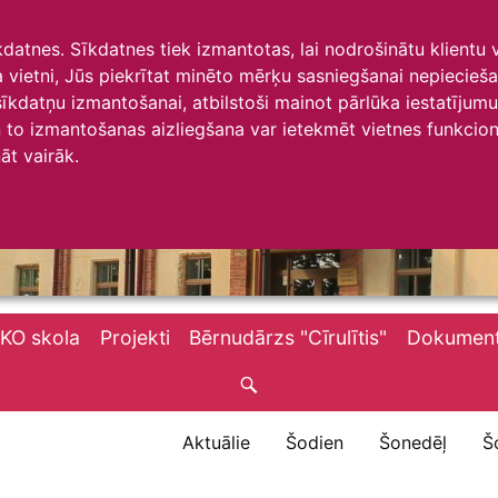
īkdatnes. Sīkdatnes tiek izmantotas, lai nodrošinātu klientu
ta vietni, Jūs piekrītat minēto mērķu sasniegšanai nepiecieš
 sīkdatņu izmantošanai, atbilstoši mainot pārlūka iestatīju
to izmantošanas aizliegšana var ietekmēt vietnes funkciona
āt vairāk.
KO skola
Projekti
Bērnudārzs "Cīrulītis"
Dokument
Aktuālie
Šodien
Šonedēļ
Š