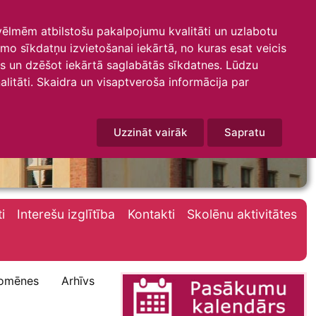
 vēlmēm atbilstošu pakalpojumu kvalitāti un uzlabotu
amo sīkdatņu izvietošanai iekārtā, no kuras esat veicis
mus un dzēšot iekārtā saglabātās sīkdatnes. Lūdzu
litāti. Skaidra un visaptveroša informācija par
Uzzināt vairāk
Sapratu
i
Interešu izglītība
Kontakti
Skolēnu aktivitātes
omēnes
Arhīvs