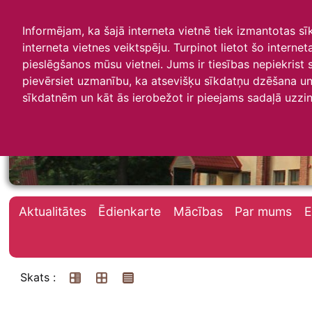
Informējam, ka šajā interneta vietnē tiek izmantotas s
interneta vietnes veiktspēju. Turpinot lietot šo interne
pieslēgšanos mūsu vietnei. Jums ir tiesības nepiekrist
pievērsiet uzmanību, ka atsevišķu sīkdatņu dzēšana un 
Irlavas skola
sīkdatnēm un kāt ās ierobežot ir pieejams sadaļā uzzin
Aktualitātes
Ēdienkarte
Mācības
Par mums
E
Skats :