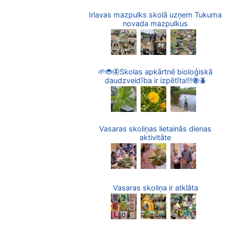
Irlavas mazpulks skolā uzņem Tukuma
novada mazpulkus
🌱🐞🦋Skolas apkārtnē bioloģiskā
daudzveidība ir izpētīta!!!🐝🪲
Vasaras skoliņas lietainās dienas
aktivitāte
Vasaras skoliņa ir atklāta