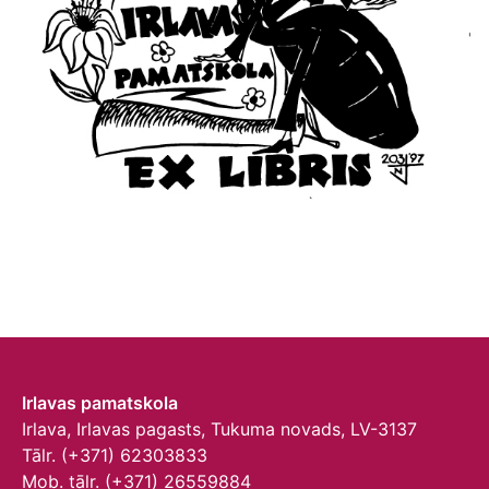
Irlavas pamatskola
Irlava, Irlavas pagasts, Tukuma novads, LV-3137
Tālr. (+371) 62303833
Mob. tālr. (+371) 26559884