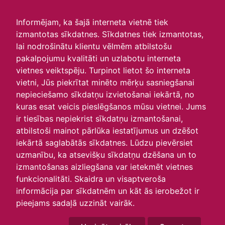
irlavasskola.lv
Informējam, ka šajā interneta vietnē tiek
izmantotas sīkdatnes. Sīkdatnes tiek izmantotas,
Skats :
lai nodrošinātu klientu vēlmēm atbilstošu
pakalpojumu kvalitāti un uzlabotu interneta
Aktuālie
Šodien
Šonedēļ
Šomēnes
vietnes veiktspēju. Turpinot lietot šo interneta
Arhīvs
vietni, Jūs piekrītat minēto mērķu sasniegšanai
nepieciešamo sīkdatņu izvietošanai iekārtā, no
kuras esat veicis pieslēgšanos mūsu vietnei. Jums
ir tiesības nepiekrist sīkdatņu izmantošanai,
atbilstoši mainot pārlūka iestatījumus un dzēšot
iekārtā saglabātās sīkdatnes. Lūdzu pievērsiet
uzmanību, ka atsevišķu sīkdatņu dzēšana un to
izmantošanas aizliegšana var ietekmēt vietnes
funkcionalitāti. Skaidra un visaptveroša
informācija par sīkdatnēm un kāt ās ierobežot ir
P
O
T
C
P
S
Sv
pieejams sadaļā uzzināt vairāk.
27
28
29
30
1
2
3