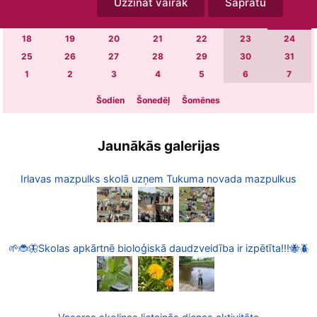
Uzzināt vairāk
Sapratu
4
5
6
7
8
9
10
11
12
13
14
15
16
17
18
19
20
21
22
23
24
25
26
27
28
29
30
31
1
2
3
4
5
6
7
Šodien
Šonedēļ
Šomēnes
Jaunākās galerijas
Irlavas mazpulks skolā uzņem Tukuma novada mazpulkus
🌱🐞🦋Skolas apkārtnē bioloģiskā daudzveidība ir izpētīta!!!🐝🪲