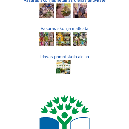
Vasaras skoliņas lietainās dienas aktivitāte
Vasaras skoliņa ir atklāta
Irlavas pamatskola aicina